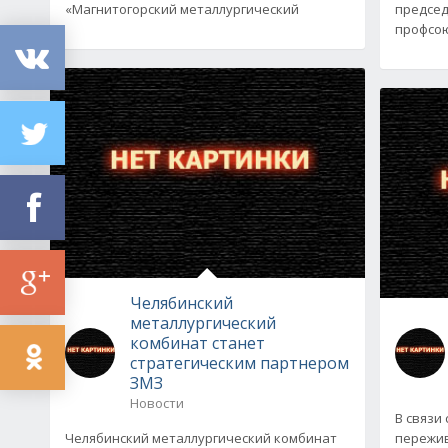
«Магнитогорский металлургический
председ
профсою
Челябинский
металлургический
комбинат станет
стратегическим партнером
ЗМЗ
Новости
В связи
Челябинский металлургический комбинат
пережив