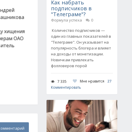
Как набрать
подписчиков в
Андрей
"Телеграме"?
 Рашникова
Формула успеха
0
Количество подписчиков —
ду хищения
один из главных показателей в
нерам ОАО
"Телеграме". Он указывает на
витель
популярность блогера и влияет
на доходы от монетизации.
Новичкам привлекать
фолловеров порой
Мне нравится
27
7 335
Комментировать
комментарий