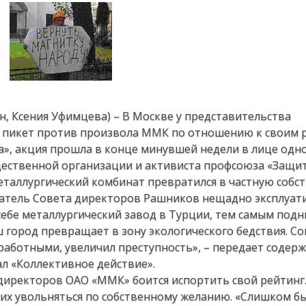
н, Ксения Уфимцева) – В Москве у представительства
 пикет против произвола ММК по отношению к своим 
а», акция прошла в конце минувшей недели в лице одн
ественной организации и активиста профсоюза «Защи
еталлургический комбинат превратился в частную собс
атель Совета директоров Рашников нещадно эксплуат
себе металлургический завод в Турции, тем самым под
аш город превращает в зону экологического бедствия. С
работными, увеличил преступность», – передает содер
ал «Коллективное действие».
 директоров ОАО «ММК» боится испортить свой рейтинг
их увольняться по собственному желанию. «Слишком б