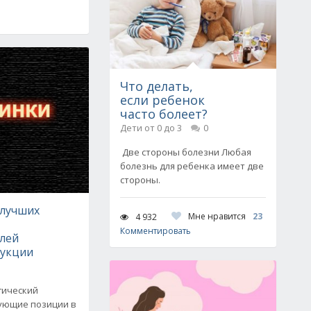
Что делать,
если ребенок
часто болеет?
Дети от 0 до 3
0
Две стороны болезни Любая
болезнь для ребенка имеет две
стороны.
 лучших
Мне нравится
23
4 932
Комментировать
лей
укции
гический
ующие позиции в