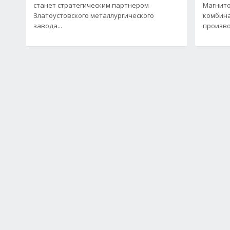
станет стратегическим партнером
Магнито
Златоустовского металлургического
комбина
завода...
произво