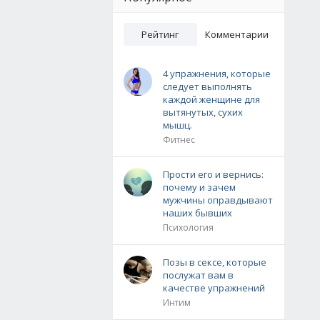
Рейтинг
Комментарии
4 упражнения, которые
следует выполнять
каждой женщине для
вытянутых, сухих
мышц.
Фитнес
Прости его и вернись:
почему и зачем
мужчины оправдывают
наших бывших
Психология
Позы в сексе, которые
послужат вам в
качестве упражнений
Интим