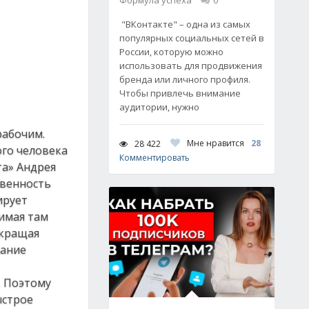
Формула успеха
0
"ВКонтакте" – одна из самых
популярных социальных сетей в
России, которую можно
использовать для продвижения
бренда или личного профиля.
Чтобы привлечь внимание
аудитории, нужно
рабочим.
Мне нравится
28
28 422
ого человека
Комментировать
та» Андрея
твенность
ирует
нимая там
окращая
жание
. Поэтому
ыстрое