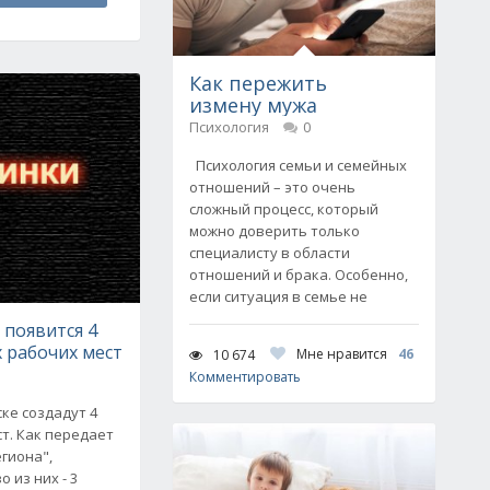
Как пережить
измену мужа
Психология
0
Психология семьи и семейных
отношений – это очень
сложный процесс, который
можно доверить только
специалисту в области
отношений и брака. Особенно,
если ситуация в семье не
 появится 4
 рабочих мест
Мне нравится
46
10 674
Комментировать
ске создадут 4
т. Как передает
гиона",
из них - 3