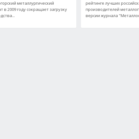
горский металлургический
рейтинге лучших российс
т в 2009 году сокращает загрузку
производителей металло
дства...
версии журнала "Металло