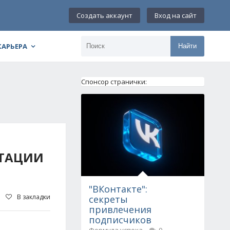
Создать аккаунт
Вход на сайт
КАРЬЕРА
Найти
Спонсор странички:
АТАЦИИ
"ВКонтакте":
В закладки
секреты
привлечения
подписчиков