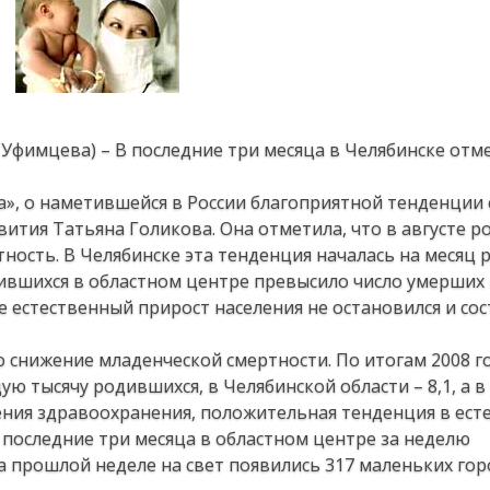
 Уфимцева) – В последние три месяца в Челябинске отм
а», о наметившейся в России благоприятной тенденции
ития Татьяна Голикова. Она отметила, что в августе 
ность. В Челябинске эта тенденция началась на месяц 
ившихся в областном центре превысило число умерших 
бре естественный прирост населения не остановился и со
 снижение младенческой смертности. По итогам 2008 г
ю тысячу родившихся, в Челябинской области – 8,1, а в Р
ния здравоохранения, положительная тенденция в ест
В последние три месяца в областном центре за неделю
на прошлой неделе на свет появились 317 маленьких гор