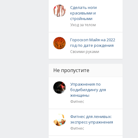
Сделать ноги
красивыми и
стройными
Уход за телом
Гороскоп Майя на 2022
год по дате рождения
Своими руками
Не пропустите
Упражнения по
бодибилдингу для
женщины
Фитнес
Фитнес для ленивых:
экспресс-упражнения
Фитнес