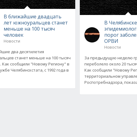
В ближайшие двадцать
лет южноуральцев станет
В Челябинск
меньше на 100 тысяч
эпидемиолог
человек
порог забол
ОРВИ
Новости
Новости
йшие два десятилетия
льцев станет меньше на 100 тысяч
За предыдущую неделю г
. Как сообщили "Новому Региону" в
переболело около 20 тыс
ужбе Челябинскстата, с 1992 года в
Как сообщили "Новому Рег
территориальном управл
Роспотребнадзора, показ