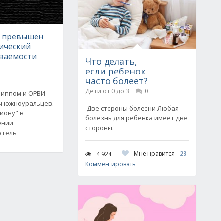
е превышен
ический
еваемости
Что делать,
если ребенок
часто болеет?
Дети от 0 до 3
0
риппом и ОРВИ
яч южноуральцев.
Две стороны болезни Любая
иону" в
болезнь для ребенка имеет две
ении
стороны.
атель
Мне нравится
23
4 924
Комментировать