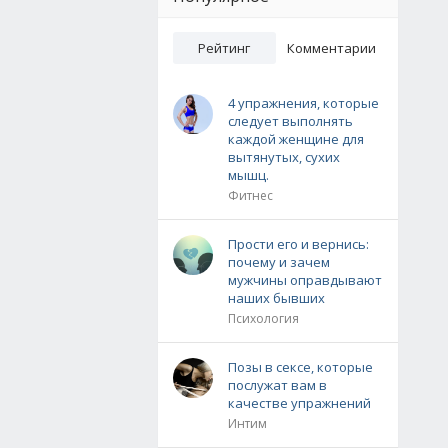
Рейтинг
Комментарии
4 упражнения, которые
следует выполнять
каждой женщине для
вытянутых, сухих
мышц.
Фитнес
Прости его и вернись:
почему и зачем
мужчины оправдывают
наших бывших
Психология
Позы в сексе, которые
послужат вам в
качестве упражнений
Интим