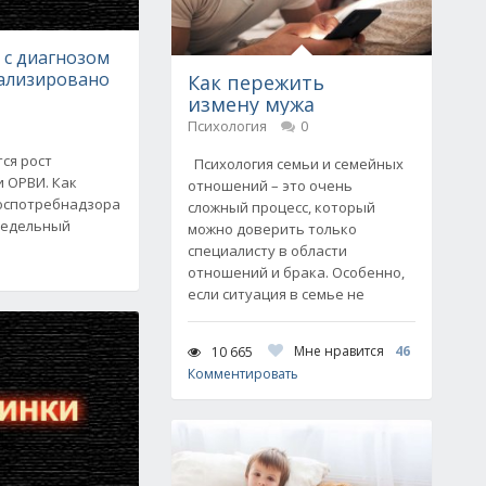
 с диагнозом
ализировано
Как пережить
измену мужа
Психология
0
ся рост
Психология семьи и семейных
 ОРВИ. Как
отношений – это очень
оспотребнадзора
сложный процесс, который
 недельный
можно доверить только
специалисту в области
отношений и брака. Особенно,
если ситуация в семье не
Мне нравится
46
10 665
Комментировать