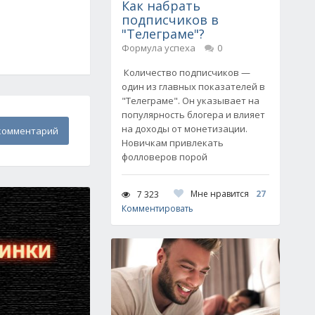
Как набрать
подписчиков в
"Телеграме"?
Формула успеха
0
Количество подписчиков —
один из главных показателей в
"Телеграме". Он указывает на
популярность блогера и влияет
на доходы от монетизации.
комментарий
Новичкам привлекать
фолловеров порой
Мне нравится
27
7 323
Комментировать