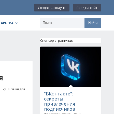
Создать аккаунт
Вход на сайт
КАРЬЕРА
Найти
Спонсор странички:
Я
В закладки
"ВКонтакте":
секреты
привлечения
подписчиков