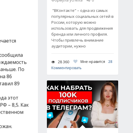
Формула успеха
0
"ВКонтакте" – одна из самых
популярных социальных сетей в
России, которую можно
использовать для продвижения
бренда или личного профиля.
ечается
Чтобы привлечь внимание
аудитории, нужно
 сообщила
рождаемость
Мне нравится
28
28 360
Комментировать
раньше. По
на 86
ставил 89
ода этот
Ф – 8,5. Как
ественном
ожан.