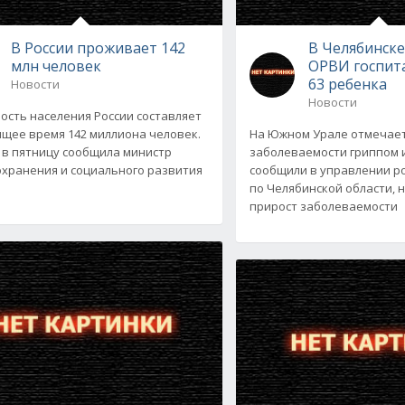
В России проживает 142
В Челябинске
млн человек
ОРВИ госпит
63 ребенка
Новости
Новости
ость населения России составляет
ящее время 142 миллиона человек.
На Южном Урале отмечает
 в пятницу сообщила министр
заболеваемости гриппом и
хранения и социального развития
сообщили в управлении р
по Челябинской области,
прирост заболеваемости