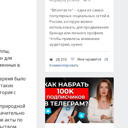
Формула успеха
0
"ВКонтакте" – одна из самых
популярных социальных сетей в
России, которую можно
использовать для продвижения
бренда или личного профиля.
Чтобы привлечь внимание
аудитории, нужно
ппы,
» для
Мне нравится
28
28 370
женных в
Комментировать
 время было
 таких
тория с
 природной
начительно
е акты по
ьством.