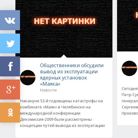
Общественники обсудили
вывод из эксплуатации
ядерных установок
«Маяка»
Сегодня
Новости
Петр Су
Накануне 52-й годовщины катастрофы на
генерал
комбинате «Маяк» в Челябинске на
Сергеем
международной конференции
произво
Декомиссия-2009 были рассмотрены
концепции путей вывода из эксплуатации