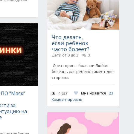
Что делать,
если ребенок
часто болеет?
Дети от 0 до 3
0
Две стороны болезни Любая
болезнь для ребенка имеет две
стороны.
 ПО "Маяк"
Мне нравится
23
4 927
Комментировать
сти за
итуацию на
е
рск потребовал