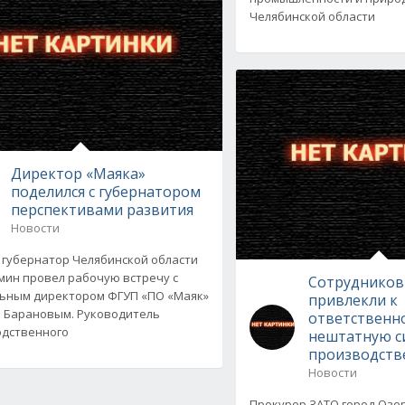
Челябинской области
Директор «Маяка»
поделился с губернатором
перспективами развития
Новости
 губернатор Челябинской области
мин провел рабочую встречу с
Сотрудников
ьным директором ФГУП «ПО «Маяк»
привлекли к
 Барановым. Руководитель
ответственно
дственного
нештатную с
производств
Новости
Прокурор ЗАТО город Озе