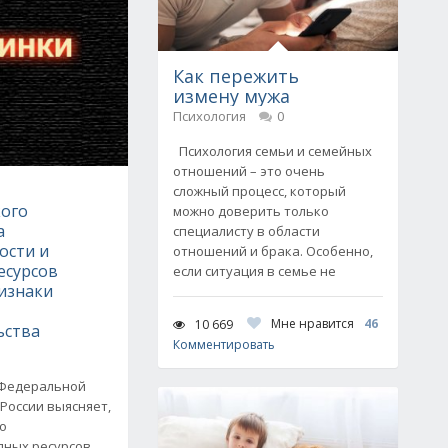
Как пережить
измену мужа
Психология
0
Психология семьи и семейных
отношений – это очень
сложный процесс, который
ого
можно доверить только
а
специалисту в области
ости и
отношений и брака. Особенно,
есурсов
если ситуация в семье не
изнаки
Мне нравится
46
10 669
ьства
Комментировать
 Федеральной
России выясняет,
о
дных ресурсов