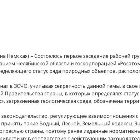
на Намская) – Состоялось первое заседание рабочей гру
нием Челябинской области и госкорпорацией «Росатом
ределяющего статус ряда природных объектов, располо
а» в ЗСЧО, учитывая секретность данной темы, в свое
 Правительства страны, в которых определялся статус
, загрязненная геологическая среда, обозначена терри
ь законодательство, регулирующее взаимоотношения с
 приняты такие Водный, Лесной, Земельный кодексы. З
 отраслью страны, поэтому ранее изданные нормативны
ривести их в соответствие с действующим законодател