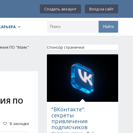
Создать аккаунт
Вход на сайт
КАРЬЕРА
Найти
яния ПО "Маяк"
Спонсор странички:
ИЯ ПО
"ВКонтакте":
секреты
привлечения
В закладки
подписчиков