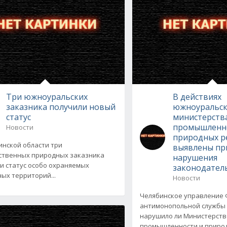
Три южноуральских
В действиях
заказника получили новый
южноуральск
статус
министерств
промышленн
Новости
природных р
инской области три
выявлены пр
ственных природных заказника
нарушения
и статус особо охраняемых
законодател
ых территорий...
Новости
Челябинское управление
антимонопольной службы 
нарушило ли Министерств
промышленности и приро