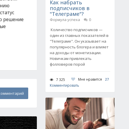
Как набрать
анию
подписчиков в
статус
"Телеграме"?
то решение
Формула успеха
0
ные
Количество подписчиков —
один из главных показателей в
"Телеграме". Он указывает на
популярность блогера и влияет
на доходы от монетизации.
Новичкам привлекать
фолловеров порой
Мне нравится
27
7 325
Комментировать
комментарий