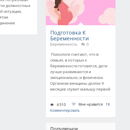
сти должностных
й ситуации,
ятии
динение
Подготовка К
Беременности
Беременность
0
Психологи считают, что в
семьях, в которых к
беременности готовятся, дети
лучше развиваются и
эмоционально, и физически.
Организм женщины долгих 9
месяцев служит малышу первой
Мне нравится
18
4 510
Комментировать
Популярное