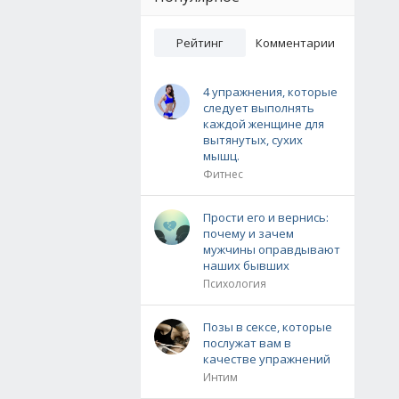
Рейтинг
Комментарии
4 упражнения, которые
следует выполнять
каждой женщине для
вытянутых, сухих
мышц.
Фитнес
Прости его и вернись:
почему и зачем
мужчины оправдывают
наших бывших
Психология
Позы в сексе, которые
послужат вам в
качестве упражнений
Интим