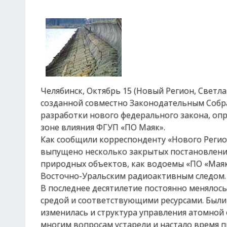
Челябинск, Октябрь 15 (Новый Регион, Светла
созданной совместно Законодательным Собра
разработки нового федерального закона, оп
зоне влияния ФГУП «ПО Маяк».
Как сообщили корреспонденту «Нового Регион
выпущено несколько закрытых постановлений
природных объектов, как водоемы «ПО «Маяк»
Восточно-Уральским радиоактивным следом.
В последнее десятилетие постоянно менялос
средой и соответствующими ресурсами. Были
изменилась и структура управления атомной
многим вопросам устарели и настало время п