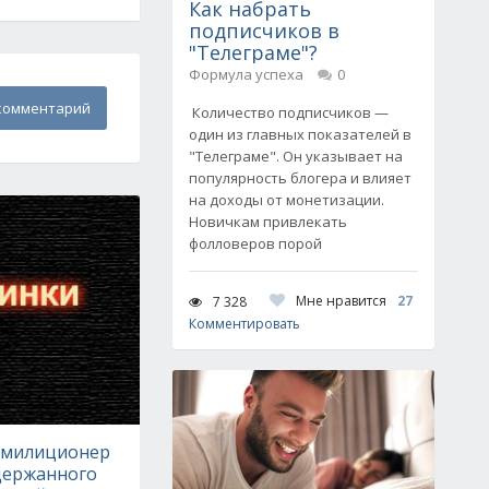
Как набрать
подписчиков в
"Телеграме"?
Формула успеха
0
комментарий
Количество подписчиков —
один из главных показателей в
"Телеграме". Он указывает на
популярность блогера и влияет
на доходы от монетизации.
Новичкам привлекать
фолловеров порой
Мне нравится
27
7 328
Комментировать
 милиционер
адержанного