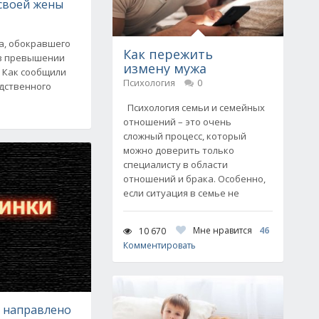
 своей жены
а, обокравшего
Как пережить
 в превышении
измену мужа
 Как сообщили
Психология
0
едственного
Психология семьи и семейных
отношений – это очень
сложный процесс, который
можно доверить только
специалисту в области
отношений и брака. Особенно,
если ситуация в семье не
Мне нравится
46
10 670
Комментировать
е направлено