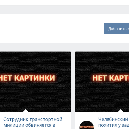
Добавить 
Сотрудник транспортной
Челябинский
милиции обвиняется в
похитил у з