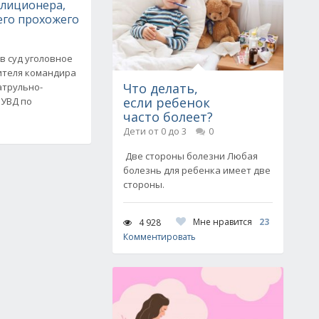
илиционера,
го прохожего
в суд уголовное
ителя командира
Что делать,
атрульно-
если ребенок
 УВД по
часто болеет?
Дети от 0 до 3
0
Две стороны болезни Любая
болезнь для ребенка имеет две
стороны.
Мне нравится
23
4 928
Комментировать