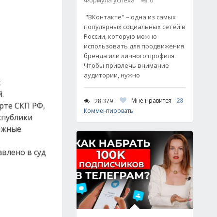
Формула успеха
0
"ВКонтакте" – одна из самых
популярных социальных сетей в
России, которую можно
использовать для продвижения
бренда или личного профиля.
Чтобы привлечь внимание
аудитории, нужно
к
.
Мне нравится
28
28 379
рте СКП РФ,
Комментировать
спублики
нежные
влено в суд