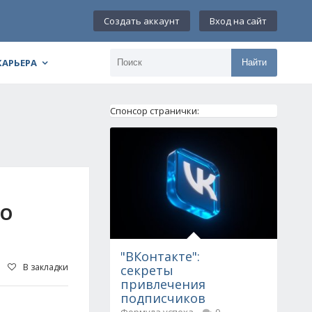
Создать аккаунт
Вход на сайт
КАРЬЕРА
Найти
Спонсор странички:
ГО
"ВКонтакте":
В закладки
секреты
привлечения
подписчиков