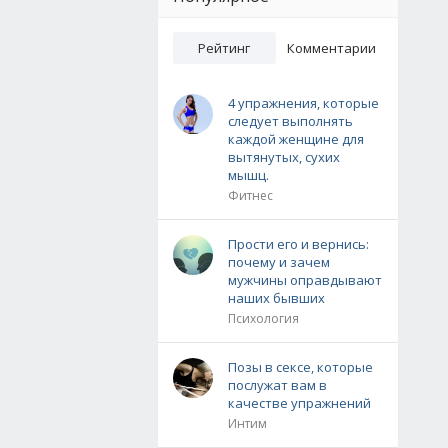
Рейтинг
Комментарии
4 упражнения, которые
следует выполнять
каждой женщине для
вытянутых, сухих
мышц.
Фитнес
Прости его и вернись:
почему и зачем
мужчины оправдывают
наших бывших
Психология
Позы в сексе, которые
послужат вам в
качестве упражнений
Интим