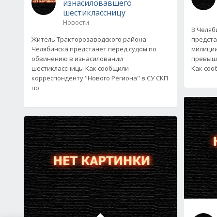
изнасиловавшего
шестиклассницу
Новости
В Челяб
Житель Тракторозаводского района
предста
Челябинска предстанет перед судом по
милиции
обвинению в изнасиловании
превыш
шестиклассницы Как сообщили
Как соо
корреспонденту "Нового Региона" в СУ СКП
по