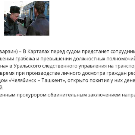
варзин) – В Карталах перед судом предстанет сотрудни
шении грабежа и превышении должностных полномочий
а» в Уральского следственного управления на транспо
 время при производстве личного досмотра граждан ре
дом «Челябинск – Ташкент», открыто похитил у них де
й.
жденным прокурором обвинительным заключением напра