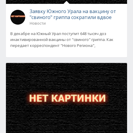
Заявку Южного Урала на вакцину от
"свиного" гриппа сократили вдвое
Новости
В декабре на Южный Урал поступит 648 тысяч доз
инактивированной вакцины от "свиного" гриппа. Как
передает корреспондент "Нового Региона",