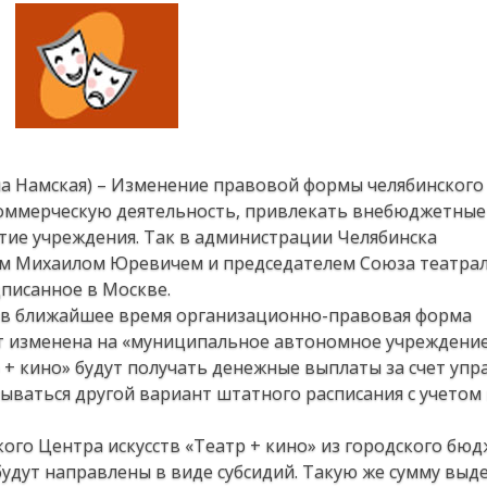
на Намская) – Изменение правовой формы челябинского
оммерческую деятельность, привлекать внебюджетные 
тие учреждения. Так в администрации Челябинска
м Михаилом Юревичем и председателем Союза театра
писанное в Москве.
, в ближайшее время организационно-правовая форма
т изменена на «муниципальное автономное учреждение
р + кино» будут получать денежные выплаты за счет упр
ываться другой вариант штатного расписания с учетом
кого Центра искусств «Театр + кино» из городского бюд
будут направлены в виде субсидий. Такую же сумму выд