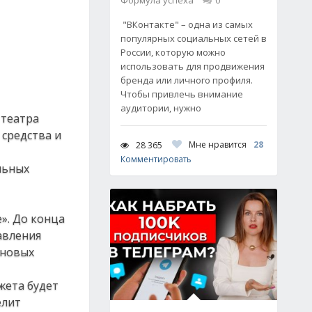
Формула успеха
0
"ВКонтакте" – одна из самых
популярных социальных сетей в
России, которую можно
использовать для продвижения
бренда или личного профиля.
Чтобы привлечь внимание
аудитории, нужно
 театра
средства и
Мне нравится
28
28 365
Комментировать
льных
». До конца
авления
 новых
жета будет
елит