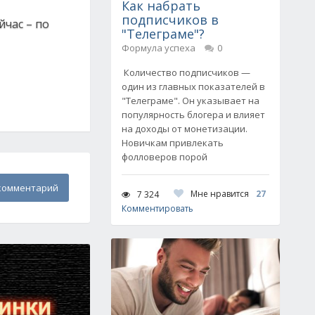
Как набрать
подписчиков в
йчас – по
"Телеграме"?
Формула успеха
0
Количество подписчиков —
один из главных показателей в
"Телеграме". Он указывает на
популярность блогера и влияет
на доходы от монетизации.
Новичкам привлекать
фолловеров порой
комментарий
Мне нравится
27
7 324
Комментировать