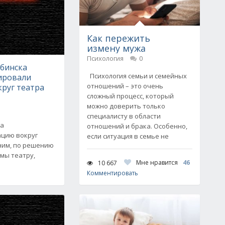
Как пережить
измену мужа
Психология
0
ябинска
Психология семьи и семейных
ировали
отношений – это очень
руг театра
сложный процесс, который
можно доверить только
специалисту в области
ка
отношений и брака. Особенно,
ацию вокруг
если ситуация в семье не
ним, по решению
мы театру,
Мне нравится
46
10 667
Комментировать