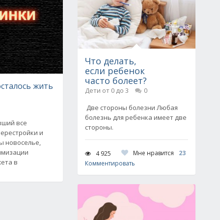
Что делать,
если ребенок
часто болеет?
осталось жить
Дети от 0 до 3
0
Две стороны болезни Любая
болезнь для ребенка имеет две
вший все
стороны.
ерестройки и
ы новоселье,
имизации
Мне нравится
23
4 925
жета в
Комментировать