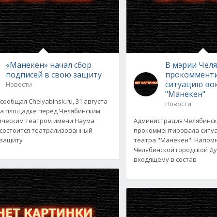
«Манекен» начал сбор
В мэрии Чел
подписей в свою защиту
прокоммент
ситуацию вок
Новости
"Манекен"
сообщал Chelyabinsk.ru, 31 августа
Новости
 на площадке перед Челябинским
ческим театром имени Наума
Администрация Челябинс
состоится театрализованный
прокомментировала ситу
 защиту
театра "Манекен". Напом
Челябинской городской Ду
входящему в состав