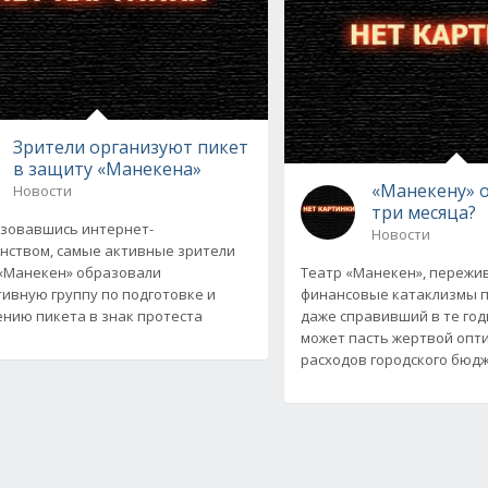
Зрители организуют пикет
в защиту «Манекена»
«Манекену» 
Новости
три месяца?
зовавшись интернет-
Новости
нством, самые активные зрители
«Манекен» образовали
Театр «Манекен», пережи
ивную группу по подготовке и
финансовые катаклизмы п
нию пикета в знак протеста
даже справивший в те год
может пасть жертвой опт
расходов городского бюд