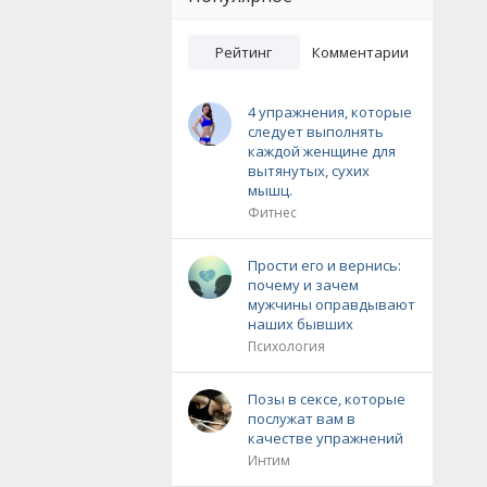
Рейтинг
Комментарии
4 упражнения, которые
следует выполнять
каждой женщине для
вытянутых, сухих
мышц.
Фитнес
Прости его и вернись:
почему и зачем
мужчины оправдывают
наших бывших
Психология
Позы в сексе, которые
послужат вам в
качестве упражнений
Интим