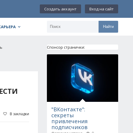
Создать аккаунт
Вход на сайт
КАРЬЕРА
Найти
ть
Спонсор странички:
ЕСТИ
"ВКонтакте":
В закладки
секреты
привлечения
подписчиков