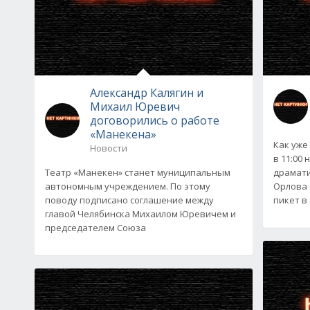
Александр Калягин и
Михаил Юревич
договорились о работе
«Манекена»
Как уже 
Новости
в 11:00
Театр «Манекен» станет муниципальным
драмати
автономным учреждением. По этому
Орлова 
поводу подписано соглашение между
пикет в
главой Челябинска Михаилом Юревичем и
председателем Союза