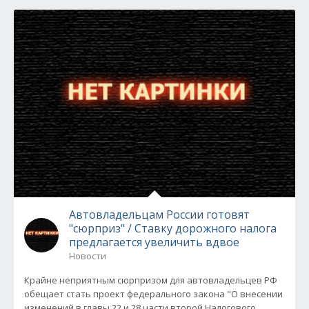
Автовладельцам России готовят
"сюрприз" / Ставку дорожного налога
предлагается увеличить вдвое
Новости
Крайне неприятным сюрпризом для автовладельцев РФ
обещает стать проект федерального закона "О внесении
изменений в главы 22 и 28 части второй Налогового