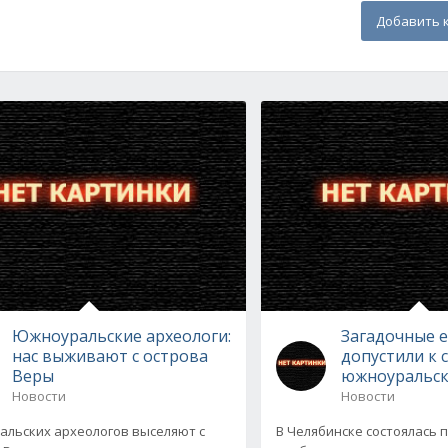
Добавить 
Южноуральские археологи:
Загадочные 
нас выживают с острова
допустили к 
Веры
южноуральск
Новости
Новости
льских археологов выселяют с
В Челябинске состоялась 