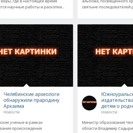
 Веры, где в настоящее время
альбома, посвященного х
тся научные работы и раскопки...
святыне последователей р
Челябинские археологи
Южноуральс
обнаружили прародину
издательства
Аркаима
детям о род
Новости
Новости
ские ученые в рамках
Министр образования Че
вания происхождения
области Владимир Садыри