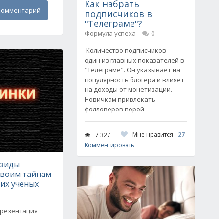
Как набрать
комментарий
подписчиков в
"Телеграме"?
Формула успеха
0
Количество подписчиков —
один из главных показателей в
"Телеграме". Он указывает на
популярность блогера и влияет
на доходы от монетизации.
Новичкам привлекать
фолловеров порой
Мне нравится
27
7 327
Комментировать
езиды
своим тайнам
их ученых
презентация