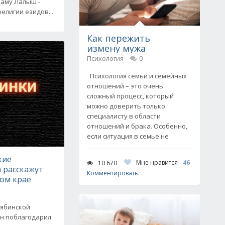
раму Лалыш -
елигии езидов...
Как пережить
измену мужа
Психология
0
Психология семьи и семейных
отношений – это очень
сложный процесс, который
можно доверить только
специалисту в области
отношений и брака. Особенно,
если ситуация в семье не
кие
Мне нравится
46
10 670
 расскажут
Комментировать
ном крае
лябинской
н поблагодарил