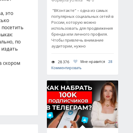
Формула успеха
0
"ВКонтакте" – одна из самых
а, это
популярных социальных сетей в
сько
России, которую можно
ь посетить
использовать для продвижения
ыках:
бренда или личного профиля.
Чтобы привлечь внимание
ально, по
аудитории, нужно
 издать
Мне нравится
28
28 376
в скором
Комментировать