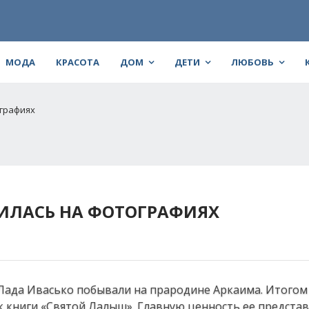
МОДА
КРАСОТА
ДОМ
ДЕТИ
ЛЮБОВЬ
графиях
ИЛАСЬ НА ФОТОГРАФИЯХ
 Лада Ивасько побывали на прародине Аркаима. Итогом
ск книги «Святой Лалыш». Главную ценность ее предста