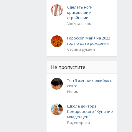
Сделать ноги
красивыми и
стройными
Уход за телом
Гороскоп Майя на 2022
год по дате рождения
Своими руками
Не пропустите
Топ-5 женских ошибок в
сексе
Интим
Школа доктора
Комаровского "Купание
младенцев"
Видео уроки