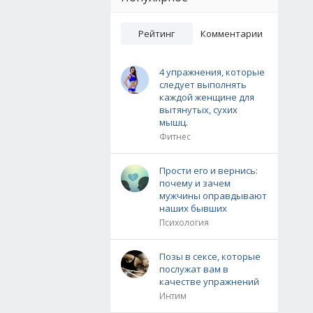
Рейтинг
Комментарии
4 упражнения, которые
следует выполнять
каждой женщине для
вытянутых, сухих
мышц.
Фитнес
Прости его и вернись:
почему и зачем
мужчины оправдывают
наших бывших
Психология
Позы в сексе, которые
послужат вам в
качестве упражнений
Интим