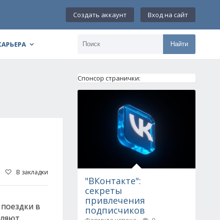
Создать аккаунт
Вход на сайт
КАРЬЕРА
Найти
Спонсор странички:
В закладки
"ВКонтакте":
секреты
привлечения
 поездки в
подписчиков
вляют