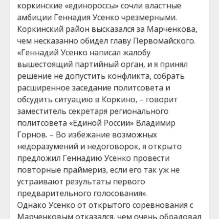
коркинские «единороссы» сочли властные
амбиции Геннадия Усенко чрезмерными.
Коркинский район высказался за Марченкова,
чем несказанно обидел главу Первомайского.
«Геннадий Усенко написал жалобу
вышестоящий партийный орган, и я принял
решение не допустить конфликта, собрать
расширенное заседание политсовета и
обсудить ситуацию в Коркино, – говорит
заместитель секретаря регионального
политсовета «Единой России» Владимир
Горнов. – Во избежание возможных
недоразумений и недоговорок, я открыто
предложил Геннадию Усенко провести
повторные праймериз, если его так уж не
устраивают результаты первого
предварительного голосования».
Однако Усенко от открытого соревнования с
Марченковым отказался, чем очень обрадовал