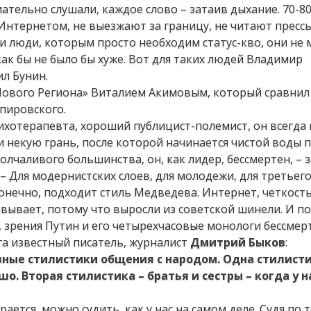
мательно слушали, каждое слово – затаив дыхание. 70-8
Интернетом, не выезжают за границу, не читают прессы
ти люди, которым просто необходим статус-кво, они не
ак бы не было бы хуже. Вот для таких людей Владимир
л Бунин.
«Нового Региона» Виталием Акимовым, который сравнил
пировского.
сихотерапевта, хороший публицист-полемист, он всегда
и некую грань, после которой начинается чистой воды 
олчаливого большинства, он, как лидер, бессмертен, – 
– Для модернистских слоев, для молодежи, для третьего 
онечно, подходит стиль Медведева. Интернет, четкость
овывает, потому что выросли из советской шинели. И п
, зрения Путин и его четырехчасовые монологи бессмер
га известный писатель, журналист
Дмитрий Быков
:
вные стилистики общения с народом. Одна стилисти
ошо.
Вторая стилистика – братья и сестры
– когда у н
ается, можно судить, как у нас на самом деле. Судя по т