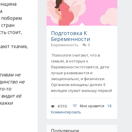
женщина
м.
т поборем
 стран
ть стоит,
Подготовка К
Беременности
Беременность
0
кают ткачих,
Психологи считают, что в
семьях, в которых к
беременности готовятся, дети
лучше развиваются и
тивам не
эмоционально, и физически.
динство не
Организм женщины долгих 9
го-то
месяцев служит малышу первой
 видит её
умажки
Мне нравится
18
4 510
Комментировать
Популярное