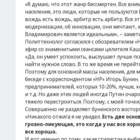
«Я думаю, что этот жанр бессмертен. Все вни
населения, это люди, которые не пользуются 
вождь есть вождь, арбитр есть арбитр. Все э
модернизации, об инновации, они мечтают, к
Владимирович является идеальным», – замети
Политтехнолог согласился с обозревателем 
эфир со знаменитыми сеансами целителя Каш
«Да, он умеет успокоить, выслушает лучше п
найти нужное слово. В то же время не перейт
Поэтому для основной массы населения, для м
беседе с корреспондентом «НР» Игорь Бунин. 
предпринимателей, которых 10-20%, лучше, к
и т.д. Но даже этих людей иногда Путин очар
тяжело перестроиться. Поэтому, с моей точки
Совершенно не разделяет бунинского востор
«Никакого отжига я не увидел.
Е
сть две осно
грозно-ликующая, это когда у нас все хор
все хорошо.
И вот именно по тому, какая стилистика выбир