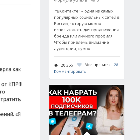
Формула успеха
0
"ВКонтакте" – одна из самых
популярных социальных сетей в
России, которую можно
использовать для продвижения
бренда или личного профиля.
Чтобы привлечь внимание
аудитории, нужно
Мне нравится
28
28 366
ерла как
Комментировать
ы от КПРФ
то
 тратить
ений. «Я