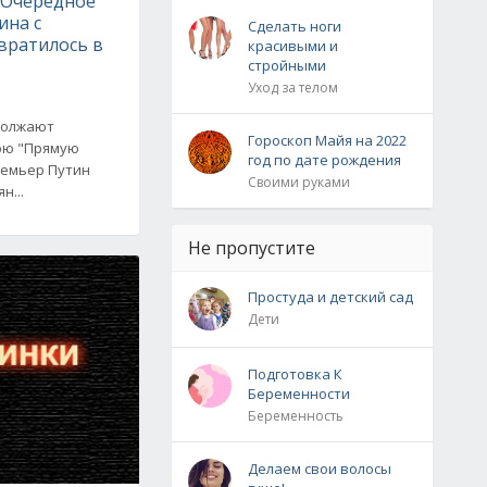
 Очередное
ина с
Сделать ноги
вратилось в
красивыми и
стройными
Уход за телом
должают
Гороскоп Майя на 2022
юю "Прямую
год по дате рождения
ремьер Путин
Своими руками
н...
Не пропустите
Простуда и детский сад
Дети
Подготовка К
Беременности
Беременность
Делаем свои волосы