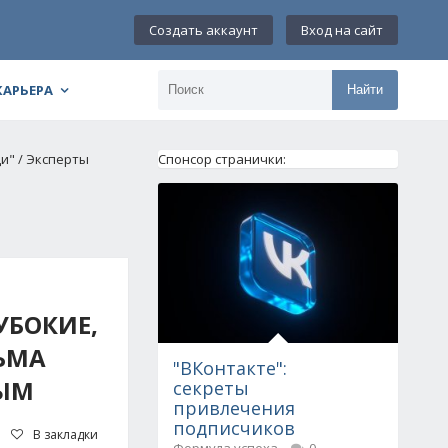
Создать аккаунт
Вход на сайт
КАРЬЕРА
Найти
щи" / Эксперты
Спонсор странички:
УБОКИЕ,
СЬМА
"ВКонтакте":
НЫМ
секреты
привлечения
подписчиков
В закладки