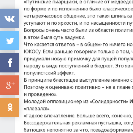
«Путинские пиарщики, в отличие от медведевс
по форме и по исполнению было классическое
четырехчасовое общение, это такая шпилька 
уступают и по яркости, и по насыщенности пу
Вопросы очень часто были из области политик
в этом была суть задумки.
Что касается ответов – в общем-то ничего н
ЮКОСу. Если раньше говорили только о том, ч
придумали новую примочку для пущей популя
народу в виде поступлений в бюджет. Это явн
популистский эффект.
В принципе блестящее выступление именно с 
Поэтому я оцениваю позитивно – не в плане с
и проведено».
Молодой оппозиционер из «Солидарности»
И
«плевался».
«Гадкое впечатление. Больше всего, конечно
Бессодержательная рекламная пустышка, когд
батюшке непонятно за что, псевдоафоризма