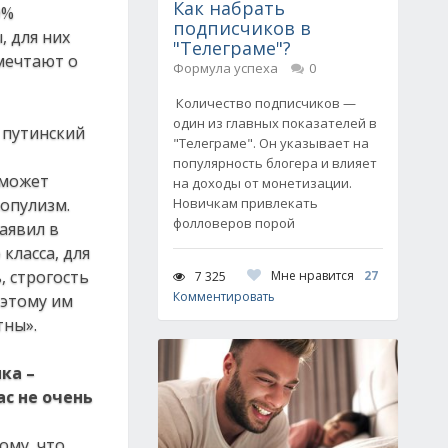
Как набрать
0%
подписчиков в
, для них
"Телеграме"?
 мечтают о
Формула успеха
0
Количество подписчиков —
один из главных показателей в
 путинский
"Телеграме". Он указывает на
популярность блогера и влияет
 может
на доходы от монетизации.
популизм.
Новичкам привлекать
фолловеров порой
заявил в
класса, для
, строгость
Мне нравится
27
7 325
Комментировать
оэтому им
тны».
ка –
ас не очень
ому, что