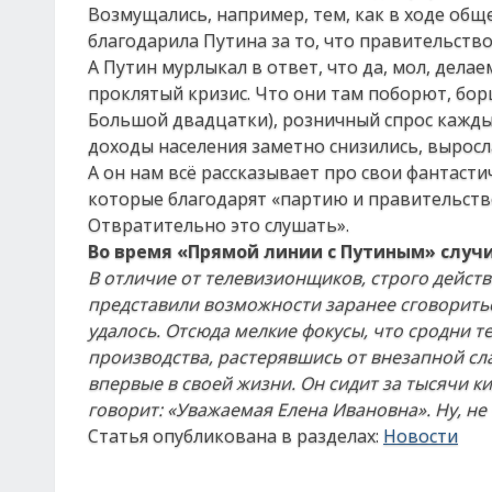
Возмущались, например, тем, как в ходе об
благодарила Путина за то, что правительство
А Путин мурлыкал в ответ, что да, мол, дела
проклятый кризис. Что они там поборют, бор
Большой двадцатки), розничный спрос кажды
доходы населения заметно снизились, выросл
А он нам всё рассказывает про свои фантасти
которые благодарят «партию и правительств
Отвратительно это слушать».
Во время «Прямой линии с Путиным» случ
В отличие от телевизионщиков, строго дейс
представили возможности заранее сговоритьс
удалось. Отсюда мелкие фокусы, что сродни т
производства, растерявшись от внезапной сла
впервые в своей жизни. Он сидит за тысячи к
говорит: «Уважаемая Елена Ивановна». Ну, не 
Статья опубликована в разделах:
Новости