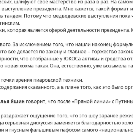
ких, шлифуют свое мастерство из раза в раз. На самом 
 выступление президента. Мне кажется, такой формат и
в тандем. Потому что медведевские выступления пока 
тинским.
и, которая является сферой деятельности президента. 
ового. За исключением того, что нашли наконец формул
то все делается по закону и главное – торжество закон
рности, что отобранные у ЮКОСа активы и средства о
о новая хохма такая. Она, естественно, уже возымела т
точки зрения пиаровской техники.
одержания сказанного, а в плане того, как это было ор
лья Яшин
говорит, что после «Прямой линии» с Путин
, раздражает ощущение того, что это шоу заранее режи
а серьезная дискуссия заменяется благодарностью хол
ми и гнусным фальшивым пафосом самого «национально