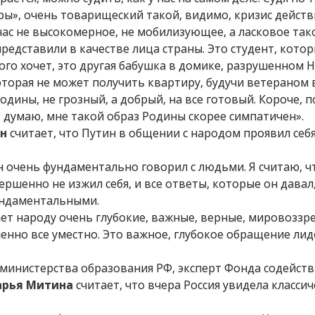
ры», очень товарищеский такой, видимо, кризис дейст
час не высокомерное, не мобилизующее, а ласковое тако
редставили в качестве лица страны. Это студент, кото
того хочет, это другая бабушка в домике, разрушенном 
оторая не может получить квартиру, будучи ветераном 
одины, не грозный, а добрый, на все готовый. Короче, 
 думаю, мне такой образ Родины скорее симпатичен».
ин
считает, что Путин в общении с народом проявил себя
 очень фундаментально говорил с людьми. Я считаю, ч
ршенно не изжил себя, и все ответы, которые он давал
ундаментальными.
ет народу очень глубокие, важные, верные, мировоззр
шенно все уместно. Это важное, глубокое обращение лид
инистерства образования РФ, эксперт Фонда содейств
рья Митина
считает, что вчера Россия увидела класси