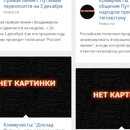
Прямая линия с Путиным
Коммунисты:
переносится на 3 декабря
общение Пут
народом пре
Новости
тягомотину
ая прямая линия с Владимиром
Новости
 сдвигается на неделю - с 26
а 3 декабря. Как и в прошлом году,
Российские политики про
му проведет телеканал "Россия".
анализировать вчерашн
линию", в ходе которой п
ответил на вопросы россия
Коммунисты: "Доклад