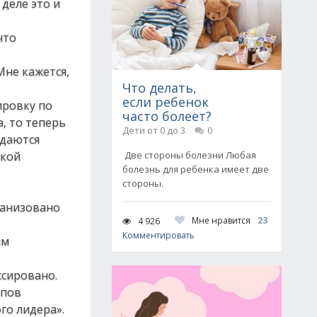
деле это и
что
Мне кажется,
Что делать,
если ребенок
ировку по
часто болеет?
а, то теперь
Дети от 0 до 3
0
тдаются
акой
Две стороны болезни Любая
болезнь для ребенка имеет две
стороны.
ганизовано
Мне нравится
23
4 926
Комментировать
ым
ссировано.
опов
го лидера».