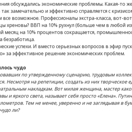
щения обсуждались экономические проблемы. Какая-то 
 так замечательно и эффективно справляется с кризисо
ем все возможное. Профессионалы экстра-класса, вот-во
цы хреновы? ВВП на 10% рухнул (больше чем в любой из
й месяц на 10% процентов сокращается, промышленнос
а безработица.
ческие успехи. И вместо серьезных вопросов в эфир пус
о» за эффективное решение экономических проблем.
илось чудо
твовавших по утвержденному сценарию, трудовым коллек
я. Несмотря на репетиции, создать из них творческое е
еатральным накладкам. Вот милая женщина, мастер како
вы и яркого света, называет себя просто «Елена». Путин
илометров. Тем не менее, уверенно и не заглядывая в б
чудо ли?