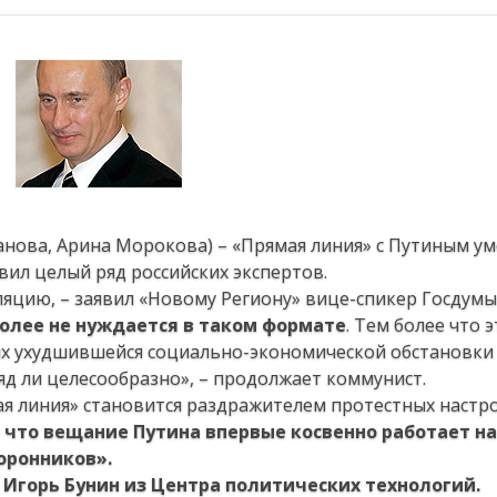
анова, Арина Морокова) – «Прямая линия» с Путиным ум
вил целый ряд российских экспертов.
сляцию, – заявил «Новому Региону» вице-спикер Госдум
более не нуждается в таком формате
. Тем более что э
иях ухудшившейся социально-экономической обстановки
яд ли целесообразно», – продолжает коммунист.
я линия» становится раздражителем протестных настро
, что вещание Путина впервые косвенно работает на
оронников».
г
Игорь Бунин из Центра политических технологий.