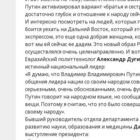
Путин активизировал вариант «братья и сест
достаточно глубок и отношение к народу сей
И интересно посмотреть на людей, которых п
боится уехать на Дальний Восток, который э
экспрессом, это еще одна добрая женщина, к
вот мы ей сейчас ее дадим. Это новый образ Р
осуществлялся очень целенаправленно. И вот
Евразийский политтехнолог
Александр Дуг
истинный национальный лидер:
«Я думаю, что Владимир Владимирович Путин
общения лидера нации со своим народом сове
серьезными, очень обоснованными, очень ф
Путин говорит на народном языке, но сообща
вещи. Поэтому я считаю, что это было совер
своему народу».
Бывший руководитель отдела департамента м
развитию науки, образования и медицины
Да
выступление президента: