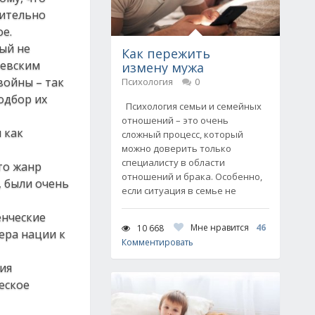
вительно
е.
рый не
Как пережить
Невским
измену мужа
войны – так
Психология
0
подбор их
Психология семьи и семейных
отношений – это очень
 как
сложный процесс, который
можно доверить только
специалисту в области
то жанр
отношений и брака. Особенно,
, были очень
если ситуация в семье не
енческие
Мне нравится
46
10 668
ера нации к
Комментировать
ия
ческое