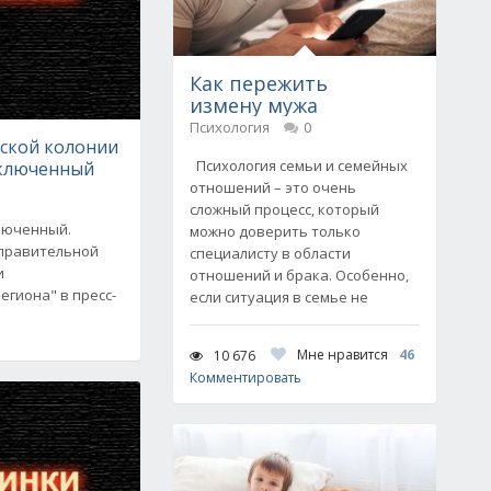
Как пережить
измену мужа
Психология
0
ской колонии
Психология семьи и семейных
аключенный
отношений – это очень
сложный процесс, который
ключенный.
можно доверить только
справительной
специалисту в области
и
отношений и брака. Особенно,
егиона" в пресс-
если ситуация в семье не
Мне нравится
46
10 676
Комментировать