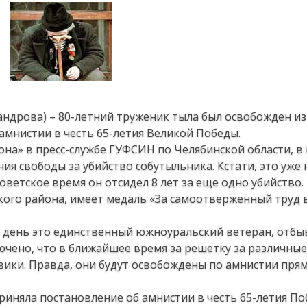
сандрова) – 80-летний труженик тыла был освобожден из
амнистии в честь 65-летия Великой Победы.
она» в пресс-службе ГУФСИН по Челябинской области, в
ия свободы за убийство собутыльника. Кстати, это уже 
оветское время он отсидел 8 лет за еще одно убийство.
ого района, имеет медаль «За самоотверженный труд 
ий день это единственный южноуральский ветеран, отб
ючено, что в ближайшее время за решетку за различные
вики. Правда, они будут освобождены по амнистии прям
риняла постановление об амнистии в честь 65-летия По