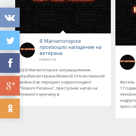
В Магнитогорске
произошло нападение на
ветерана
Новости
[x] В Магнитогорске злоумышленник
ограбил ветерана Великой Отечественной
войны.Как передает корреспондент
Житель 
"Нового Региона", преступник напал на
17 года
пожилого мужчину в
пенсион
надруга
пресс-с