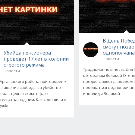
В День Побе
смогут позв
Убийца пенсионера
однополчана
проведет 17 лет в колонии
Новости
строгого режима
Традиционно в честь Дня
Новости
ветеранам Великой Отеч
Аргаяшского района приговорен к
предоставляется возможн
м лишения свободы за убийство
пообщаться с однополчан
ера с целью скрыть факт
инвалиды Великой
тельства над ним. Как сообщили в
лужбе