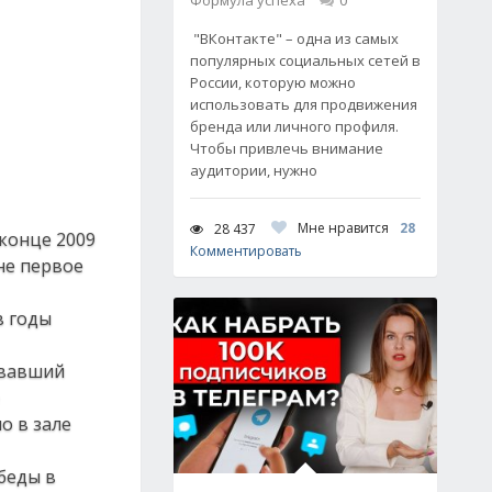
Формула успеха
0
"ВКонтакте" – одна из самых
популярных социальных сетей в
России, которую можно
использовать для продвижения
бренда или личного профиля.
Чтобы привлечь внимание
аудитории, нужно
Мне нравится
28
28 437
 конце 2009
Комментировать
не первое
в годы
ывавший
о в зале
беды в