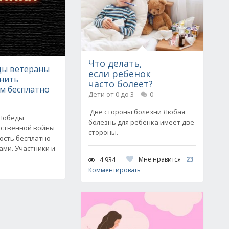
Что делать,
ды ветераны
если ребенок
онить
часто болеет?
м бесплатно
Дети от 0 до 3
0
Две стороны болезни Любая
 Победы
болезнь для ребенка имеет две
ественной войны
стороны.
ость бесплатно
ами. Участники и
Мне нравится
23
4 934
Комментировать