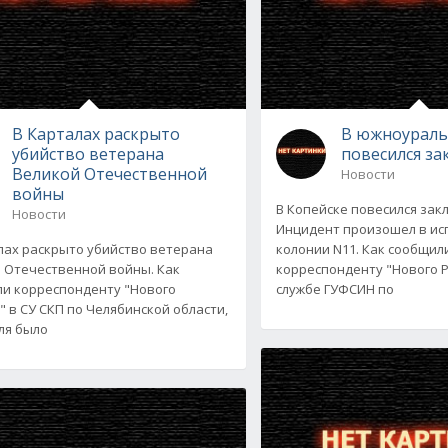
В Карталах раскрыто
В южноураль
убийство ветерана
повесился з
Великой Отечественной
Новости
войны
В Копейске повесился за
Новости
Инцидент произошел в и
лах раскрыто убийство ветерана
колонии N11. Как сообщил
 Отечественной войны. Как
корреспонденту "Нового Р
и корреспонденту "Нового
службе ГУФСИН по
" в СУ СКП по Челябинской области,
ля было