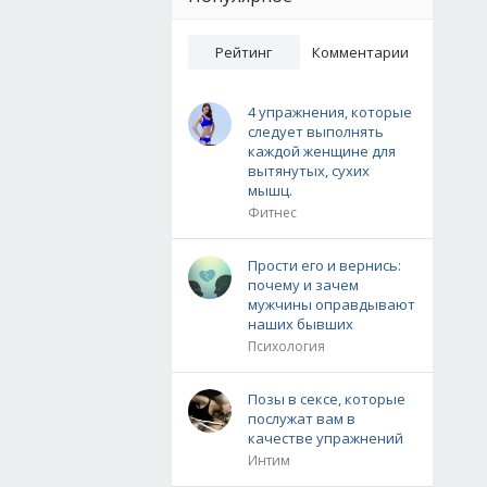
Рейтинг
Комментарии
4 упражнения, которые
следует выполнять
каждой женщине для
вытянутых, сухих
мышц.
Фитнес
Прости его и вернись:
почему и зачем
мужчины оправдывают
наших бывших
Психология
Позы в сексе, которые
послужат вам в
качестве упражнений
Интим