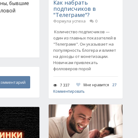
Как набрать
аны, бывшие
подписчиков в
оловой
"Телеграме"?
Формула успеха
0
Количество подписчиков —
один из главных показателей в
"Телеграме". Он указывает на
популярность блогера и влияет
на доходы от монетизации.
Новичкам привлекать
фолловеров порой
комментарий
Мне нравится
27
7 337
Комментировать