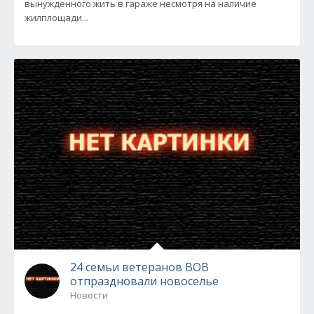
вынужденного жить в гараже несмотря на наличие
жилплощади...
24 семьи ветеранов ВОВ
отпраздновали новоселье
Новости