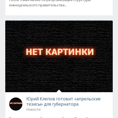
южноуральского правительства...
Юрий Клепов готовит «апрельские
тезисы» для губернатора
Новости