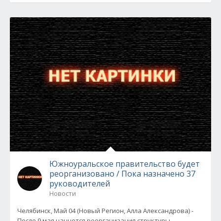
Южноуральское правительство будет
реорганизовано / Пока назначено 37
руководителей
Новости
Челябинск, Май 04 (Новый Регион, Алла Александрова) -
После 9 мая начнется реорганизация структуры