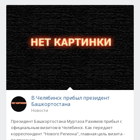
В Челябинск прибыл президент
Башкортостана
Новости
Президент Башкортостана Муртаза Рахимов прибыл с
официальным визитом в Челябинск. Как передает
корреспондент "Нового Региона", главная цель визита -
подписание