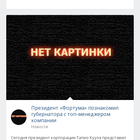
Президент «Фортума» познакомил
губернатора с топ-менеджером
компании
Новости
Сегодня президент корпорации Тапио Куула представил