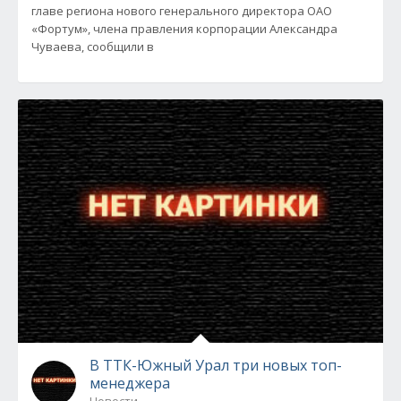
главе региона нового генерального директора ОАО
«Фортум», члена правления корпорации Александра
Чуваева, сообщили в
В ТТК-Южный Урал три новых топ-
менеджера