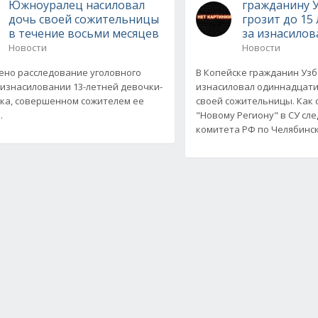
Южноуралец насиловал
гражданину 
дочь своей сожительницы
грозит до 15
в течение восьми месяцев
за изнасилов
Новости
Новости
но расследование уголовного
В Копейске гражданин Уз
 изнасиловании 13-летней девочки-
изнасиловал одиннадцат
ка, совершенном сожителем ее
своей сожительницы. Как
.
"Новому Региону" в СУ сл
комитета РФ по Челябинс