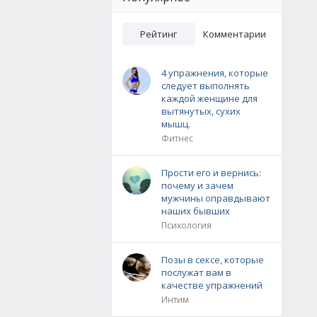
Рейтинг
Комментарии
4 упражнения, которые
следует выполнять
каждой женщине для
вытянутых, сухих
мышц.
Фитнес
Прости его и вернись:
почему и зачем
мужчины оправдывают
наших бывших
Психология
Позы в сексе, которые
послужат вам в
качестве упражнений
Интим