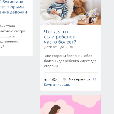
Узбекистана
 лет тюрьмы
ание девочки
бекистана
Что делать,
илетнюю сестру
если ребенок
 сообщили
часто болеет?
едственного
кой
Дети от 0 до 3
0
Две стороны болезни Любая
болезнь для ребенка имеет две
стороны.
Мне нравится
23
4 924
Комментировать