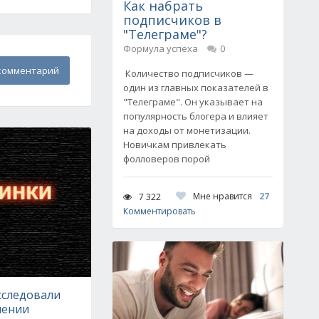
Как набрать
подписчиков в
"Телеграме"?
Формула успеха
0
комментарий
Количество подписчиков —
один из главных показателей в
"Телеграме". Он указывает на
популярность блогера и влияет
на доходы от монетизации.
Новичкам привлекать
фолловеров порой
Мне нравится
27
7 322
Комментировать
сследовали
шении