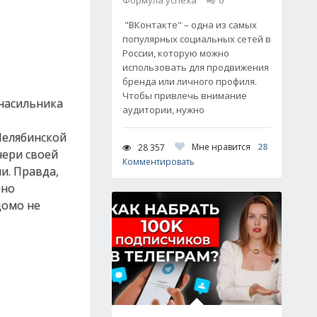
Формула успеха
0
"ВКонтакте" – одна из самых
популярных социальных сетей в
России, которую можно
использовать для продвижения
бренда или личного профиля.
Чтобы привлечь внимание
 насильника
аудитории, нужно
Челябинской
Мне нравится
28
28 357
чери своей
Комментировать
и. Правда,
ено
домо не