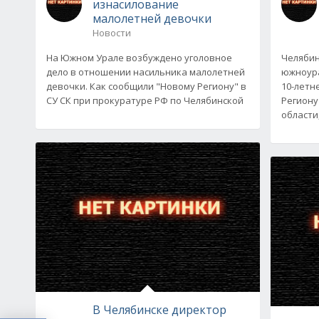
изнасилование
малолетней девочки
Новости
На Южном Урале возбуждено уголовное
Челябин
дело в отношении насильника малолетней
южноура
девочки. Как сообщили "Новому Региону" в
10-летн
СУ СК при прокуратуре РФ по Челябинской
Региону
области
В Челябинске директор