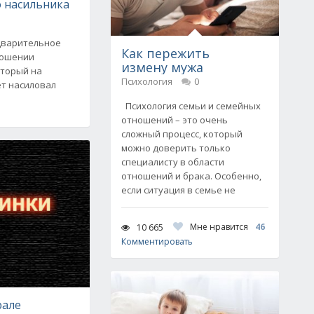
о насильника
дварительное
Как пережить
ношении
измену мужа
оторый на
Психология
0
ет насиловал
Психология семьи и семейных
отношений – это очень
сложный процесс, который
можно доверить только
специалисту в области
отношений и брака. Особенно,
если ситуация в семье не
Мне нравится
46
10 665
Комментировать
рале