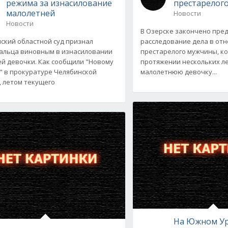
режима за изнасилование
престарелог
малолетней
Новости
Новости
В Озерске закончено пре
ский областной суд признал
расследование дела в от
льца виновным в изнасиловании
престарелого мужчины, к
ей девочки. Как сообщили "Новому
протяжении нескольких л
" в прокуратуре Челябинской
малолетнюю девочку...
, летом текущего
На Южном У