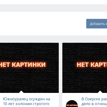
Добавить 
Южноуралец осужден на
В Озерске ра
10 лет колонии строгого
дело в отно