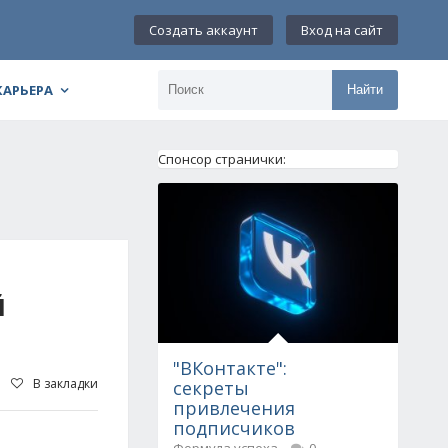
Создать аккаунт
Вход на сайт
КАРЬЕРА
Найти
Спонсор странички:
Й
"ВКонтакте":
В закладки
секреты
привлечения
подписчиков