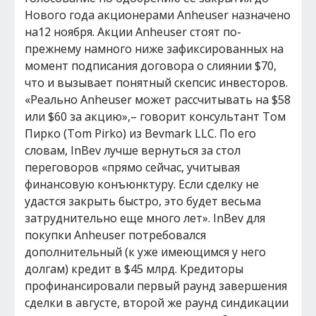
Нового года акционерами Anheuser назначено
на12 ноября. Акции Anheuser стоят по-
прежнему намного ниже зафиксированных на
момент подписания договора о слиянии $70,
что и вызывает понятный скепсис инвесторов.
«Реально Anheuser может рассчитывать на $58
или $60 за акцию»,– говорит консультант Том
Пирко (Tom Pirko) из Bevmark LLC. По его
словам, InBev лучше вернуться за стол
переговоров «прямо сейчас, учитывая
финансовую конъюнктуру. Если сделку не
удастся закрыть быстро, это будет весьма
затруднительно еще много лет». InBev для
покупки Anheuser потребовался
дополнительный (к уже имеющимся у него
долгам) кредит в $45 млрд. Кредиторы
профинансировали первый раунд завершения
сделки в августе, второй же раунд синдикации