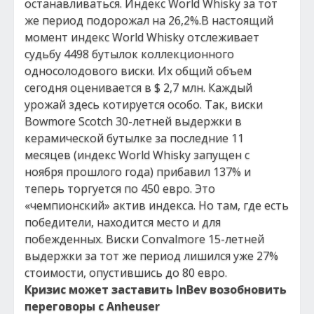
останавливаться. Индекс World Whisky за тот
же период подорожал на 26,2%.В настоящий
момент индекс World Whisky отслеживает
судьбу 4498 бутылок коллекционного
односолодового виски. Их общий объем
сегодня оценивается в $ 2,7 млн. Каждый
урожай здесь котируется особо. Так, виски
Bowmore Scotch 30-летней выдержки в
керамической бутылке за последние 11
месяцев (индекс World Whisky запущен с
ноября прошлого года) прибавил 137% и
теперь торгуется по 450 евро. Это
«чемпионский» актив индекса. Но там, где есть
победители, находится место и для
побежденных. Виски Convalmore 15-летней
выдержки за тот же период лишился уже 27%
стоимости, опустившись до 80 евро.
Кризис может заставить InBev возобновить
переговоры с Anheuser