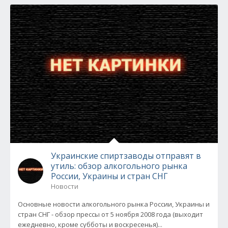
Украинские спиртзаводы отправят в
утиль: обзор алкогольного рынка
России, Украины и стран СНГ
Новости
Основные новости алкогольного рынка России, Украины и
стран СНГ - обзор прессы от 5 ноября 2008 года (выходит
ежедневно, кроме субботы и воскресенья)...