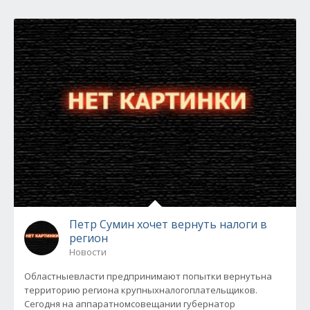
Петр Сумин хочет вернуть налоги в
регион
Новости
Областныевласти предпринимают попытки вернутьна
территорию региона крупныхналогоплательщиков.
Сегодня на аппаратномсовещании губернатор