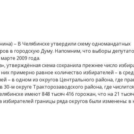
анина) – В Челябинске утвердили схему одномандатных
ров в городскую Думу. Напомним, что выборы депутато
марте 2009 года.
а», утверждённая схема сохранила прежнее число изби
 них примерно равное количество избирателей – в сред
ей – в одном из округов Центрального района, где пра
в 30-м округе Тракторозаводского района, где числитс
елябинске имеют 848 тысяч 416 горожан, что на 21 тыся
ла избирателей границы ряда округов были изменены: в 