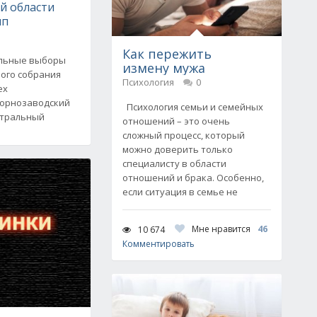
й области
мп
Как пережить
льные выборы
измену мужа
ого собрания
Психология
0
ех
Горнозаводский
Психология семьи и семейных
нтральный
отношений – это очень
сложный процесс, который
можно доверить только
специалисту в области
отношений и брака. Особенно,
если ситуация в семье не
Мне нравится
46
10 674
Комментировать