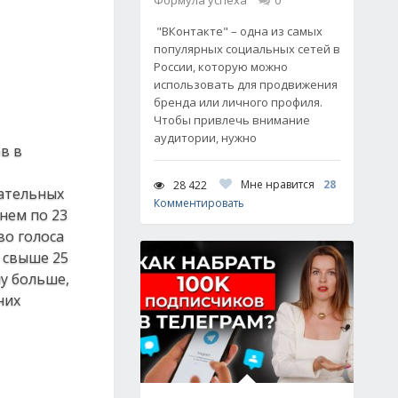
Формула успеха
0
"ВКонтакте" – одна из самых
популярных социальных сетей в
России, которую можно
использовать для продвижения
бренда или личного профиля.
Чтобы привлечь внимание
аудитории, нужно
в в
Мне нравится
28
28 422
рательных
Комментировать
нем по 23
во голоса
я свыше 25
чу больше,
них