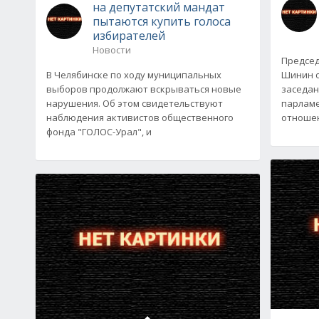
на депутатский мандат
пытаются купить голоса
избирателей
Новости
Председ
В Челябинске по ходу муниципальных
Шинин о
выборов продолжают вскрываться новые
заседан
нарушения. Об этом свидетельствуют
парламе
наблюдения активистов общественного
отношен
фонда "ГОЛОС-Урал", и