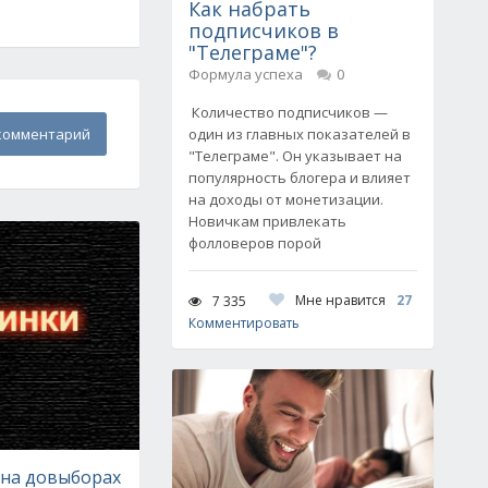
Как набрать
подписчиков в
"Телеграме"?
Формула успеха
0
Количество подписчиков —
комментарий
один из главных показателей в
"Телеграме". Он указывает на
популярность блогера и влияет
на доходы от монетизации.
Новичкам привлекать
фолловеров порой
Мне нравится
27
7 335
Комментировать
 на довыборах