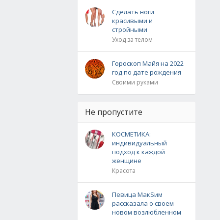
Сделать ноги
красивыми и
стройными
Уход за телом
Гороскоп Майя на 2022
год по дате рождения
Своими руками
Не пропустите
КОСМЕТИКА:
индивидуальный
подход к каждой
женщине
Красота
Певица МакSим
рассказала о своем
новом возлюбленном