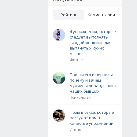
Рейтинг
Комментарии
4 упражнения, которые
следует выполнять
каждой женщине для
вытянутых, сухих
мышц.
Фитнес
Прости его и вернись:
почему и зачем
мужчины оправдывают
наших бывших
Психология
Позы в сексе, которые
послужат вам в
качестве упражнений
Интим