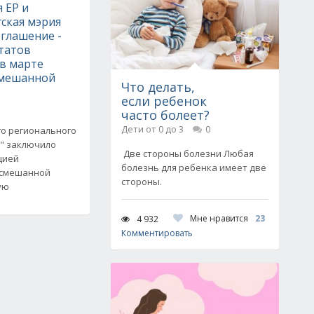
 ЕР и
ская мэрия
глашение -
татов
 в марте
смешанной
Что делать,
если ребенок
часто болеет?
Дети от 0 до 3
0
го регионального
и" заключило
Две стороны болезни Любая
цией
болезнь для ребенка имеет две
 смешанной
стороны.
ую
Мне нравится
23
4 932
Комментировать