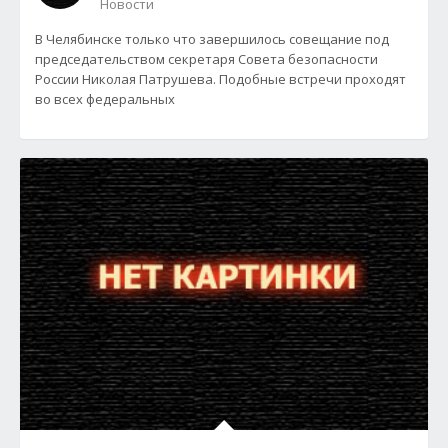
Новости
В Челябинске только что завершилось совещание под
председательством секретаря Совета безопасности
России Николая Патрушева. Подобные встречи проходят
во всех федеральных