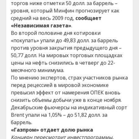
торгов ниже отметки 50 долл. за баррель –
уровня, который Минфин прогнозирует как
средний на весь 2009 год,
сообщает
«Независимая газета»
.
Во второй половине дня котировки
«покупать» упали до 49,83 долл. за баррель
против уровня закрытия предыдущего дня –
50,77 долл. На мировых торговых площадках
цены на нефть снизились в четверг до 22-
месячного минимума.
По мнению экспертов, страх участников рынка
перед рецессией в мировой экономике
превысил эффект от намерения ОПЕК вновь
снизить объемы добычи уже в конце ноября.
Декабрьские фьючерсы на индикативный сорт
Brent упали на 1,05% – до 51,82 долл. за
баррель.
«Газпром» отдает долю рынка
Концерн пересмотрит инвестпрограммы,