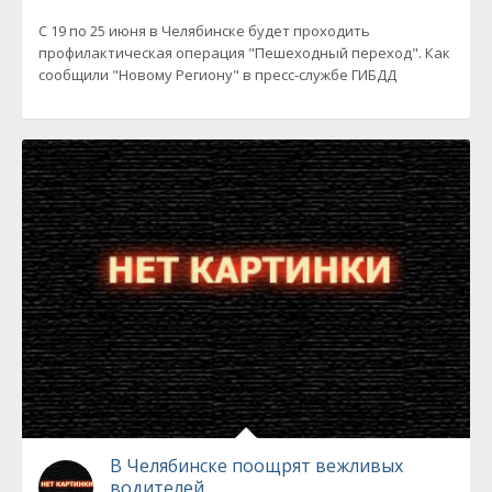
С 19 по 25 июня в Челябинске будет проходить
профилактическая операция "Пешеходный переход". Как
сообщили "Новому Региону" в пресс-службе ГИБДД
В Челябинске поощрят вежливых
водителей