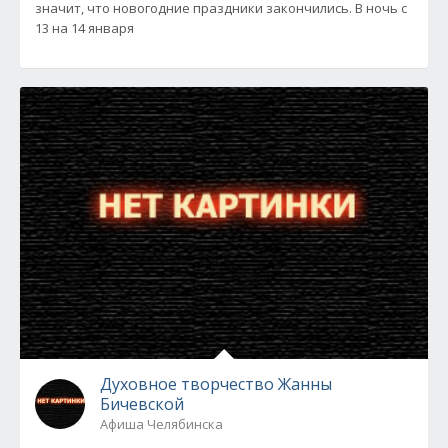
значит, что новогодние праздники закончились. В ночь с
13 на 14 января
Духовное творчество Жанны
Бичевской
Афиша Челябинска