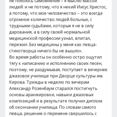
не побоюсь самомнения – я мыслю массой
людей: и не потому, что я некий Иисус Христос,
а потому, что мое человечество – это всегда
огромное количество людей больных, с
трудными судьбами, которые я не в силу
дарования, а в силу своей нормальной
медицинской профессии узнал, впитал,
пережил. Без медицины у меня как певца-
стихотворца ничего бы не вышло».
Во время работы он особенно остро ощутил
тягу к написанию и исполнению своих песен,
поэтому, не раздумывая, поступает в вечернее
джазовое училище при Дворце культуры им.
Кирова. Трижды в неделю по вечерам
Александр Розенбаум старался постигнуть
основы аранжировки, навыки джазовых
композиций и в результате получил диплом
об окончании училища. По словам самого
певца, решение о перемене свершилось с