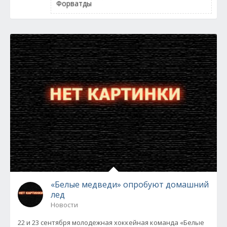
Форватды
«Белые медведи» опробуют домашний
лед
Новости
22 и 23 сентября молодежная хоккейная команда «Белые