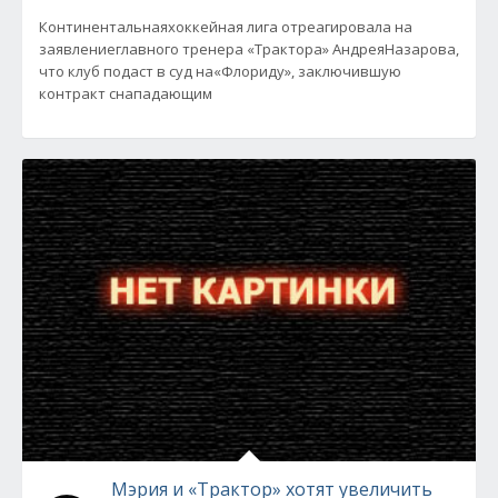
Континентальнаяхоккейная лига отреагировала на
заявлениеглавного тренера «Трактора» АндреяНазарова,
что клуб подаст в суд на«Флориду», заключившую
контракт снападающим
Мэрия и «Трактор» хотят увеличить