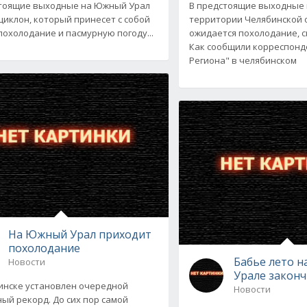
тоящие выходные на Южный Урал
В предстоящие выходные 
циклон, который принесет с собой
территории Челябинской 
похолодание и пасмурную погоду...
ожидается похолодание, с
Как сообщили корреспонд
Региона" в челябинском
На Южный Урал приходит
похолодание
Бабье лето 
Новости
Урале закон
инске установлен очередной
Новости
ый рекорд. До сих пор самой