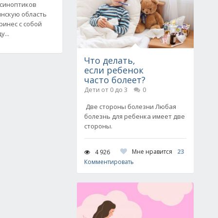
 синоптиков
бинскую область
ринес с собой
...
Что делать,
если ребенок
часто болеет?
Дети от 0 до 3
0
Две стороны болезни Любая
болезнь для ребенка имеет две
стороны.
Мне нравится
23
4 926
Комментировать