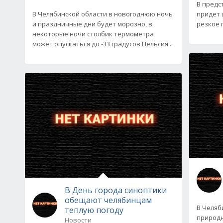
В предс
В Челябинской области в новогоднюю ночь
придет 
и праздничные дни будет морозно, в
резкое 
некоторые ночи столбик термометра
может опускаться до -33 градусов Цельсия...
В День города синоптики
обещают челябинцам
В Челяб
теплую погоду
природн
Новости