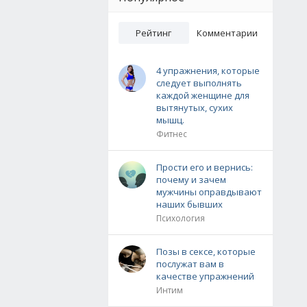
Рейтинг
Комментарии
4 упражнения, которые
следует выполнять
каждой женщине для
вытянутых, сухих
мышц.
Фитнес
Прости его и вернись:
почему и зачем
мужчины оправдывают
наших бывших
Психология
Позы в сексе, которые
послужат вам в
качестве упражнений
Интим