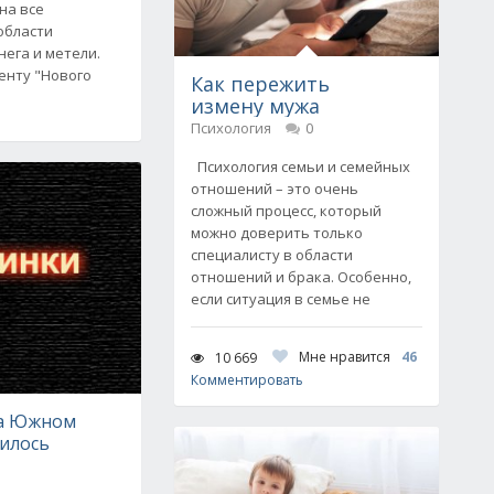
на все
области
нега и метели.
енту "Нового
Как пережить
измену мужа
Психология
0
Психология семьи и семейных
отношений – это очень
сложный процесс, который
можно доверить только
специалисту в области
отношений и брака. Особенно,
если ситуация в семье не
Мне нравится
46
10 669
Комментировать
на Южном
чилось