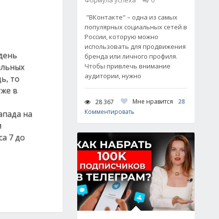
Формула успеха
0
"ВКонтакте" – одна из самых
популярных социальных сетей в
России, которую можно
использовать для продвижения
 день
бренда или личного профиля.
ильных
Чтобы привлечь внимание
аудитории, нужно
ь, то
уже в
Мне нравится
28
28 367
Комментировать
апада на
м
а 7 до