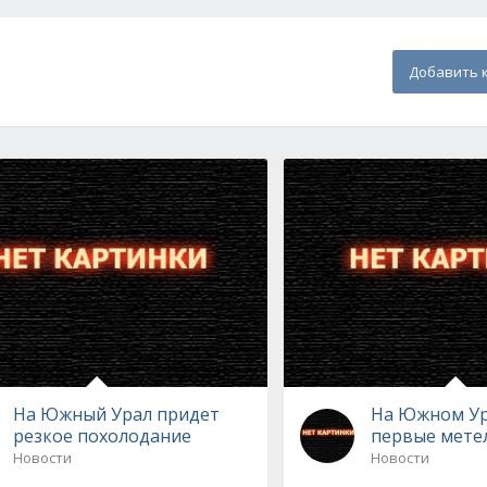
Добавить 
На Южный Урал придет
На Южном Ур
резкое похолодание
первые мете
Новости
Новости