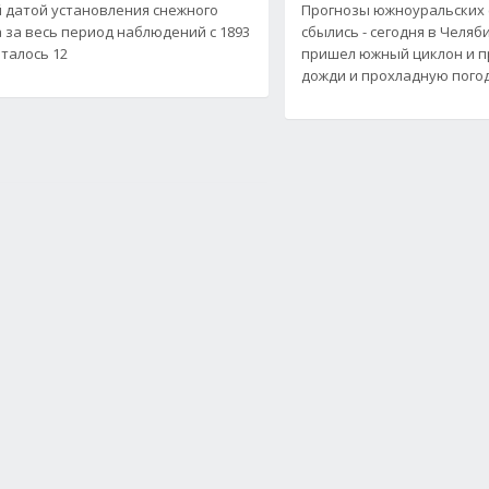
 датой установления снежного
Прогнозы южноуральских
 за весь период наблюдений с 1893
сбылись - сегодня в Челя
италось 12
пришел южный циклон и п
дожди и прохладную погоду