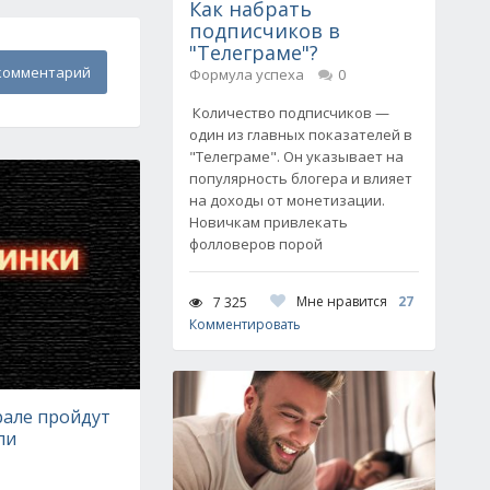
Как набрать
подписчиков в
"Телеграме"?
комментарий
Формула успеха
0
Количество подписчиков —
один из главных показателей в
"Телеграме". Он указывает на
популярность блогера и влияет
на доходы от монетизации.
Новичкам привлекать
фолловеров порой
Мне нравится
27
7 325
Комментировать
але пройдут
ли