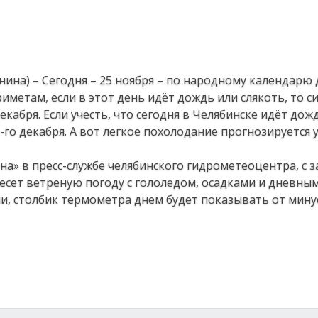
нина) – Сегодня – 25 ноября – по народному календарю
метам, если в этот день идёт дождь или слякоть, то с
кабря. Если учесть, что сегодня в Челябинске идёт дожд
го декабря. А вот легкое похолодание прогнозируется 
а» в пресс-службе челябинского гидрометеоцентра, с з
сет ветреную погоду с гололедом, осадками и дневны
и, столбик термометра днем будет показывать от минус