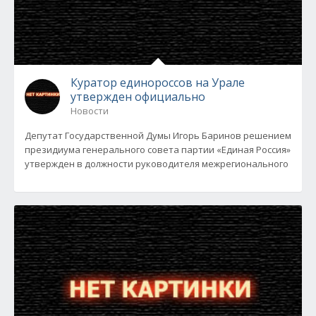
Куратор единороссов на Урале
утвержден официально
Новости
Депутат Государственной Думы Игорь Баринов решением
президиума генерального совета партии «Единая Россия»
утвержден в должности руководителя межрегионального