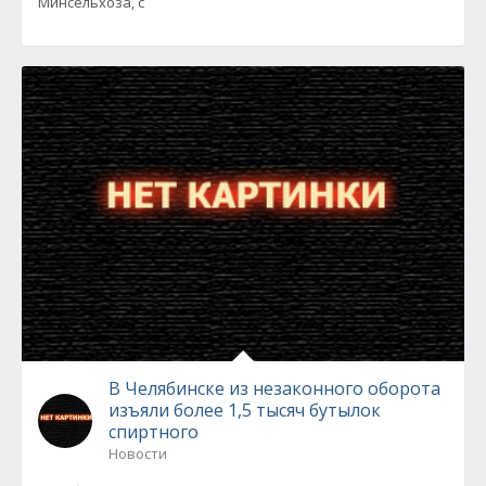
Минсельхоза, с
В Челябинске из незаконного оборота
изъяли более 1,5 тысяч бутылок
спиртного
Новости