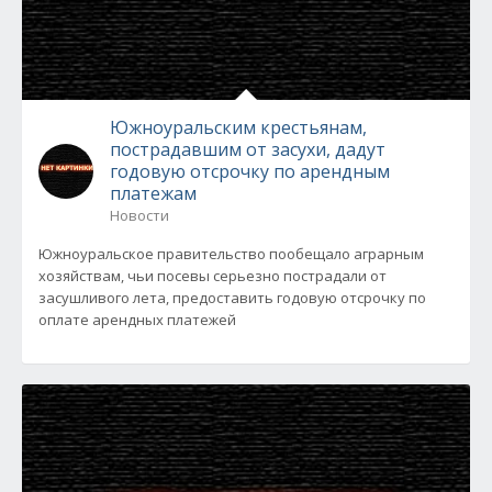
Южноуральским крестьянам,
пострадавшим от засухи, дадут
годовую отсрочку по арендным
платежам
Новости
Южноуральское правительство пообещало аграрным
хозяйствам, чьи посевы серьезно пострадали от
засушливого лета, предоставить годовую отсрочку по
оплате арендных платежей