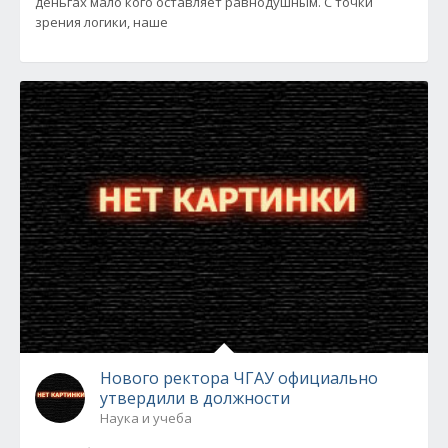
деньгах мало кого оставляет равнодушным. С точки
зрения логики, наше
Нового ректора ЧГАУ официально
утвердили в должности
Наука и учеба