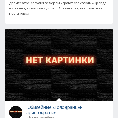
драмтеатре сегодня вечером играют спектакль «Правда
– хорошо, а счастье лучше». Это веселая, искрометная
постановка
Юбилейные «Голодранцы-
аристократы»
Афиша Челябинска