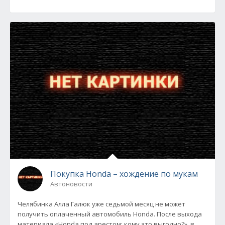
Покупка Honda – хождение по мукам
Автоновости
Челябинка Алла Галюк уже седьмой месяц не может
получить оплаченный автомобиль Honda. После выхода
материала «Honda под арестом: кому это выгодно?», в