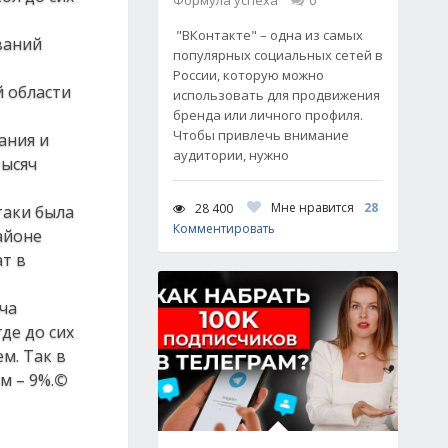
Формула успеха
0
"ВКонтакте" – одна из самых
ваний
популярных социальных сетей в
России, которую можно
й области
использовать для продвижения
бренда или личного профиля.
Чтобы привлечь внимание
ания и
аудитории, нужно
тысяч
Мне нравится
28
28 400
таки была
Комментировать
айоне
ат в
ча
де до сих
м. Так в
м – 9%.
©