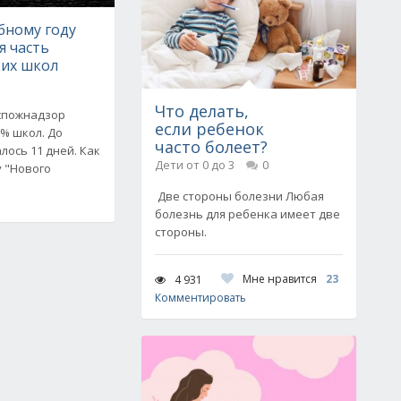
бному году
я часть
их школ
Что делать,
оспожнадзор
если ребенок
% школ. До
часто болеет?
лось 11 дней. Как
Дети от 0 до 3
0
 "Нового
Две стороны болезни Любая
болезнь для ребенка имеет две
стороны.
Мне нравится
23
4 931
Комментировать