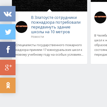
В Златоусте сотрудники
пожнадзора потребовали
передвинуть здание
школы на 10 метров
В Челяб
Новости
школ к 
Специалисты государственного пожарного
образо
надзора приняли 17 южноуральских школ к
состоян
новому учебному году на особых условиях...
передае