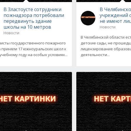
В Зластоусте сотрудники
В Челябинско
пожнадзора потребовали
учреждений 
передвинуть здание
не имеют ли
школы на 10 метров
Новости
Новости
В Челябинской области ес
исты государственного пожарного
детские сады, не прошед
 приняли 17 южноуральских школ к
лицензирование образов
учебному году на особых условиях...
деятельности...