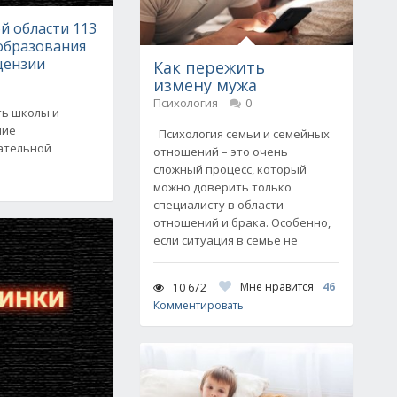
й области 113
образования
цензии
Как пережить
измену мужа
Психология
0
ть школы и
шие
Психология семьи и семейных
ательной
отношений – это очень
сложный процесс, который
можно доверить только
специалисту в области
отношений и брака. Особенно,
если ситуация в семье не
Мне нравится
46
10 672
Комментировать