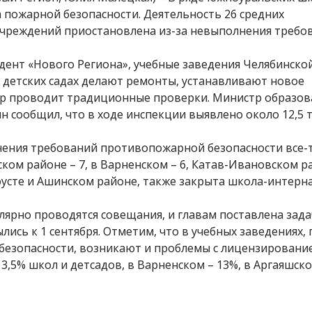
 пожарной безопасности. Деятельность 26 средних
чреждений приостановлена из-за невыполнения требо
дент «Нового Региона», учебные заведения Челябинско
 и детских садах делают ремонты, устанавливают новое
ор проводит традиционные проверки. Министр образов
 сообщил, что в ходе инспекции выявлено около 12,5 
нения требований противопожарной безопасности все-
ском районе – 7, в Варненском – 6, Катав-Ивановском р
атоусте и Ашинском районе, также закрыта школа-интерн
лярно проводятся совещания, и главам поставлена зада
ись к 1 сентября. Отметим, что в учебных заведениях, г
безопасности, возникают и проблемы с лицензирование
,5% школ и детсадов, в Варненском – 13%, в Аргаяшско