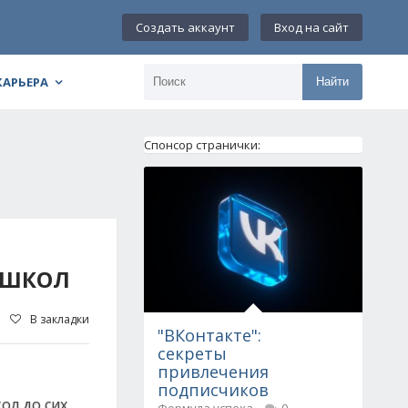
Создать аккаунт
Вход на сайт
КАРЬЕРА
Найти
Спонсор странички:
 ШКОЛ
В закладки
"ВКонтакте":
секреты
привлечения
подписчиков
ол до сих