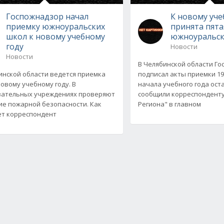
Госпожнадзор начал
К новому уче
приемку южноуральских
принята пята
школ к новому учебному
южноуральск
году
Новости
Новости
В Челябинской области Г
инской области ведется приемка
подписал акты приемки 19
новому учебному году. В
начала учебного года оста
вательных учреждениях проверяют
сообщили корреспонденту
ие пожарной безопасности. Как
Региона" в главном
т корреспондент