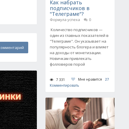
Как набрать
подписчиков в
"Телеграме"?
Формула успеха
0
Количество подписчиков —
один из главных показателей в
"Телеграме". Он указывает на
популярность блогера и влияет
комментарий
на доходы от монетизации.
Новичкам привлекать
фолловеров порой
Мне нравится
27
7 331
Комментировать