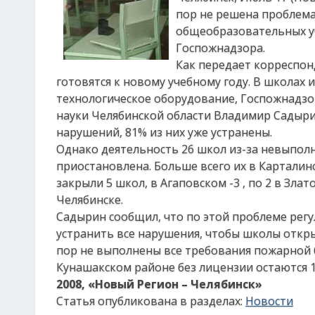
пор не решена проблема
общеобразовательных у
Госпожнадзора.
Как передает корреспон
готовятся к новому учебному году. В школах
технологическое оборудование, Госпожнадз
науки Челябинской области Владимир Садырин
нарушений, 81% из них уже устранены.
Однако деятельность 26 школ из-за невыпол
приостановлена. Больше всего их в Карталин
закрыли 5 школ, в Агаповском -3 , по 2 в Зл
Челябинске.
Садырин сообщил, что по этой проблеме регу
устранить все нарушения, чтобы школы открыл
пор не выполнены все требования пожарной 
Кунашакском районе без лицензии остаются 13
2008, «Новый Регион – Челябинск»
Статья опубликована в разделах:
Новости