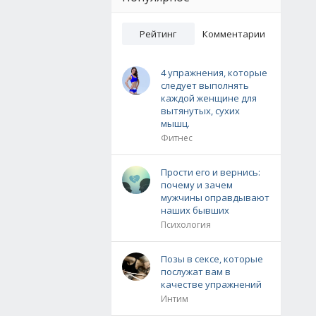
Рейтинг
Комментарии
4 упражнения, которые
следует выполнять
каждой женщине для
вытянутых, сухих
мышц.
Фитнес
Прости его и вернись:
почему и зачем
мужчины оправдывают
наших бывших
Психология
Позы в сексе, которые
послужат вам в
качестве упражнений
Интим