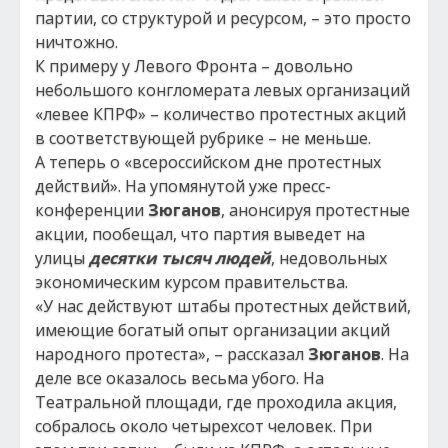
партии, со структурой и ресурсом, – это просто
ничтожно.
К примеру у Левого Фронта – довольно
небольшого конгломерата левых организаций
«левее КПРФ» – количество протестных акций
в соответствующей рубрике – не меньше.
А теперь о «всероссийском дне протестных
действий». На упомянутой уже пресс-
конференции
Зюганов
, анонсируя протестные
акции, пообещал, что партия выведет на
улицы
десятки тысяч людей
, недовольных
экономическим курсом правительства.
«У нас действуют штабы протестных действий,
имеющие богатый опыт организации акций
народного протеста», – рассказал
Зюганов
. На
деле все оказалось весьма убого. На
Театральной площади, где проходила акция,
собралось около четырехсот человек. При