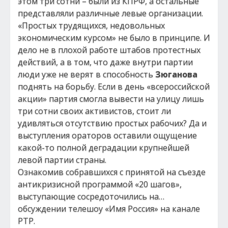
этом три сотни – были из КПРФ, а остальные
представляли различные левые организации.
«Простых трудящихся, недовольных
экономическим курсом» не было в принципе. И
дело не в плохой работе штабов протестных
действий, а в том, что даже внутри партии
люди уже не верят в способность
Зюганова
поднять на борьбу. Если в день «всероссийской
акции» партия смогла вывести на улицу лишь
три сотни своих активистов, стоит ли
удивляться отсутствию простых рабочих? Да и
выступления ораторов оставили ощущение
какой-то полной деградации крупнейшей
левой партии страны.
Ознакомив собравшихся с принятой на съезде
антикризисной программой «20 шагов»,
выступающие сосредоточились на…
обсуждении телешоу «Имя Россия» на канале
РТР.