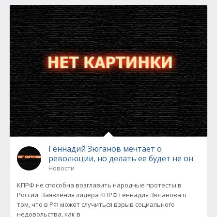
Геннадий Зюганов мечтает о
революции, но делать ее будет не он
Новости
КПРФ не способна возглавить народные протесты в
России. Заявления лидера КПРФ Геннадия Зюганова о
том, что в РФ может случиться взрыв социального
недовольства, как в