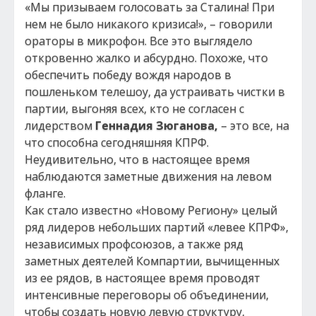
«Мы призываем голосовать за Сталина! При
нем не было никакого кризиса!», – говорили
ораторы в микрофон. Все это выглядело
откровенно жалко и абсурдно. Похоже, что
обеспечить победу вождя народов в
пошленьком телешоу, да устраивать чистки в
партии, выгоняя всех, кто не согласен с
лидерством
Геннадия Зюганова,
– это все, на
что способна сегодняшняя КПРФ.
Неудивительно, что в настоящее время
наблюдаются заметные движения на левом
фланге.
Как стало известно «Новому Региону» целый
ряд лидеров небольших партий «левее КПРФ»,
независимых профсоюзов, а также ряд
заметных деятелей Компартии, вычищенных
из ее рядов, в настоящее время проводят
интенсивные переговоры об объединении,
чтобы создать новую левую структуру,