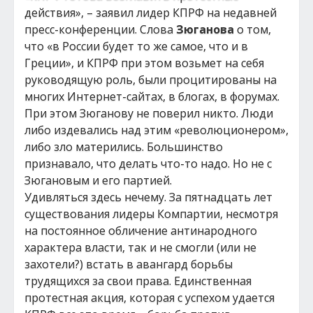
действия», – заявил лидер КПРФ на недавней
пресс-конференции. Слова
Зюганова
о том,
что «в России будет то же самое, что и в
Греции», и КПРФ при этом возьмет на себя
руководящую роль, были процитированы на
многих Интернет-сайтах, в блогах, в форумах.
При этом Зюганову не поверил никто. Люди
либо издевались над этим «революционером»,
либо зло матерились. Большинство
признавало, что делать что-то надо. Но не с
Зюгановым и его партией.
Удивляться здесь нечему. За пятнадцать лет
существования лидеры Компартии, несмотря
на постоянное обличение антинародного
характера власти, так и не смогли (или не
захотели?) встать в авангард борьбы
трудящихся за свои права. Единственная
протестная акция, которая с успехом удается