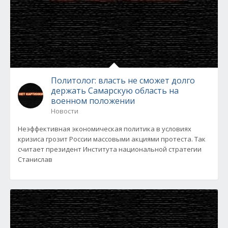
Политолог: власть не сможет долго
держать Самарскую область на
военном положении
Новости
Неэффективная экономическая политика в условиях
кризиса грозит России массовыми акциями протеста. Так
считает президент Института национальной стратегии
Станислав