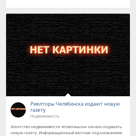
Риелторы Челябинска издают новую
газету
Недвижимость
Агентство недвижимости «Компаньон» начало издавать
новую газету. Информационный вестник под названием