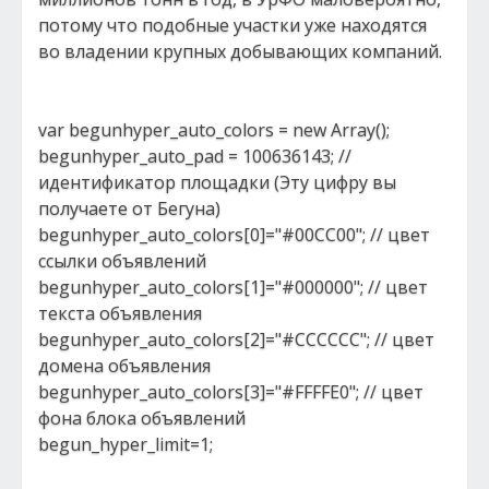
потому что подобные участки уже находятся
во владении крупных добывающих компаний.
var begunhyper_auto_colors = new Array();
begunhyper_auto_pad = 100636143; //
идентификатор площадки (Эту цифру вы
получаете от Бегуна)
begunhyper_auto_colors[0]="#00CC00"; // цвет
ссылки объявлений
begunhyper_auto_colors[1]="#000000"; // цвет
текста объявления
begunhyper_auto_colors[2]="#CCCCCC"; // цвет
домена объявления
begunhyper_auto_colors[3]="#FFFFE0"; // цвет
фона блока объявлений
begun_hyper_limit=1;