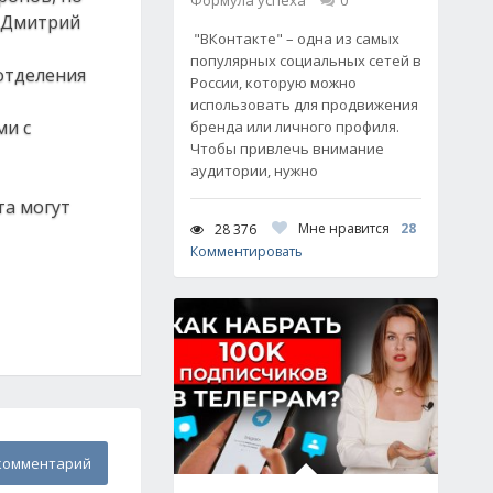
Формула успеха
0
 Дмитрий
"ВКонтакте" – одна из самых
популярных социальных сетей в
отделения
России, которую можно
использовать для продвижения
ми с
бренда или личного профиля.
Чтобы привлечь внимание
аудитории, нужно
та могут
Мне нравится
28
28 376
Комментировать
комментарий