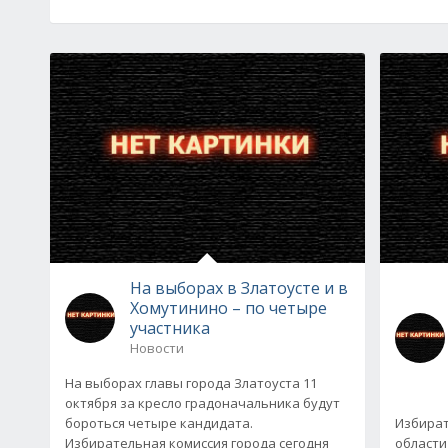
На выборах в Златоусте и в
Хомутинино – по четыре
участника
Новости
На выборах главы города Златоуста 11
октября за кресло градоначальника будут
бороться четыре кандидата.
Избират
Избирательная комиссия города сегодня
области