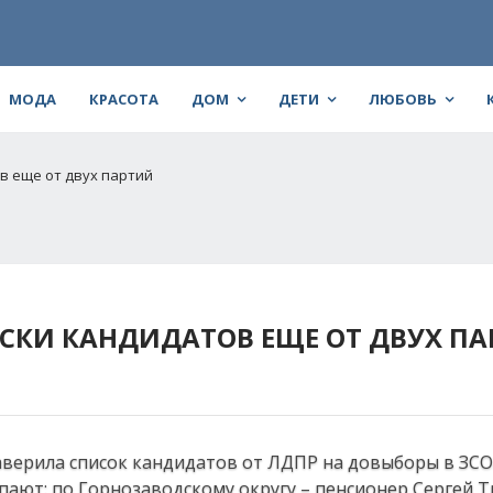
МОДА
КРАСОТА
ДОМ
ДЕТИ
ЛЮБОВЬ
в еще от двух партий
СКИ КАНДИДАТОВ ЕЩЕ ОТ ДВУХ П
аверила список кандидатов от ЛДПР на довыборы в ЗСО
упают: по Горнозаводскому округу – пенсионер Сергей Т