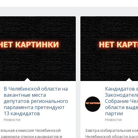
В Челябинской области на
Кандидатов 
вакантные места
Законодател
депутатов регионального
Собрание Че
парламента претендуют
области выд
13 кандидатов
партии
Новости
Новости
ельная комиссия Челябинской
Завтра избирательная ко
 заверила списки кандидатов в
Челябинской области расс