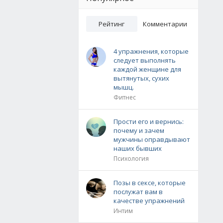
Рейтинг
Комментарии
4 упражнения, которые
следует выполнять
каждой женщине для
вытянутых, сухих
мышц.
Фитнес
Прости его и вернись:
почему и зачем
мужчины оправдывают
наших бывших
Психология
Позы в сексе, которые
послужат вам в
качестве упражнений
Интим