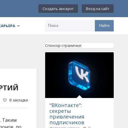
Создать аккаунт
Вход на сайт
КАРЬЕРА
Найти
Спонсор странички:
АРТИЙ
В закладки
"ВКонтакте":
секреты
привлечения
. Таким
подписчиков
ронов, по