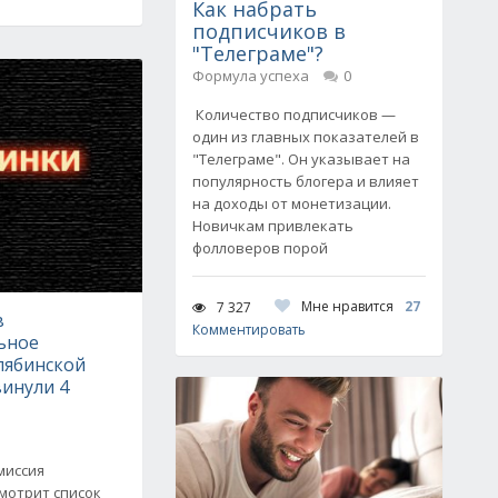
Как набрать
подписчиков в
"Телеграме"?
Формула успеха
0
Количество подписчиков —
один из главных показателей в
"Телеграме". Он указывает на
популярность блогера и влияет
на доходы от монетизации.
Новичкам привлекать
фолловеров порой
Мне нравится
27
7 327
в
Комментировать
ьное
лябинской
винули 4
миссия
мотрит список