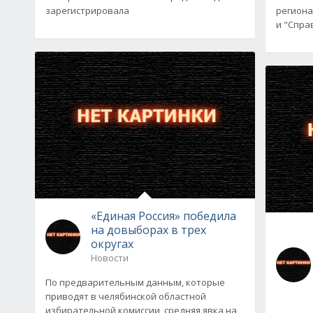
зарегистрировала
региона
и "Справ
«Единая Россия» победила
на довыборах в трех
округах
Новости
По предварительным данным, которые
приводят в челябинской областной
избирательной комиссии, средняя явка на