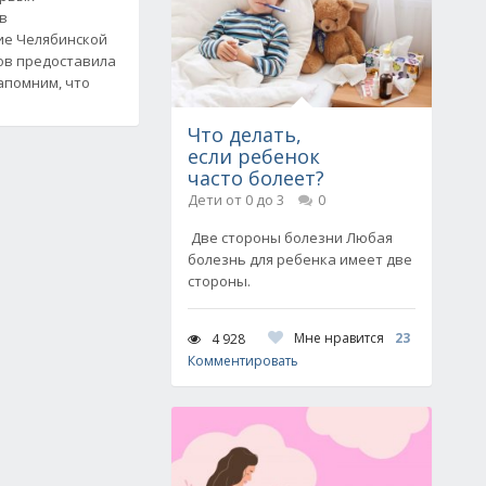
в
ие Челябинской
тов предоставила
Напомним, что
Что делать,
если ребенок
часто болеет?
Дети от 0 до 3
0
Две стороны болезни Любая
болезнь для ребенка имеет две
стороны.
Мне нравится
23
4 928
Комментировать