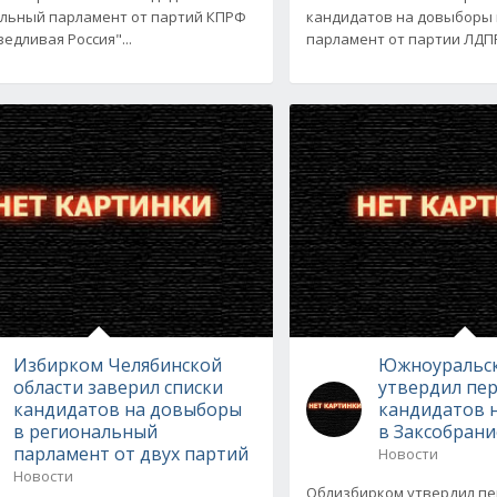
льный парламент от партий КПРФ
кандидатов на довыборы 
едливая Россия"...
парламент от партии ЛДПР
Избирком Челябинской
Южноуральск
области заверил списки
утвердил пе
кандидатов на довыборы
кандидатов 
в региональный
в Заксобрани
парламент от двух партий
Новости
Новости
Облизбирком утвердил п