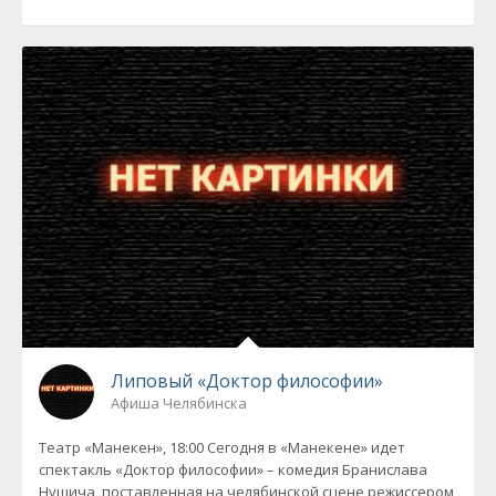
Липовый «Доктор философии»
Афиша Челябинска
Театр «Манекен», 18:00 Сегодня в «Манекене» идет
спектакль «Доктор философии» – комедия Бранислава
Нушича, поставленная на челябинской сцене режиссером