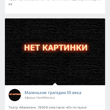
из
Маленькие трагедии XX века
Афиша Челябинска
Театр «Манекен», 18:00 В спектакле «Ю» по пьесе