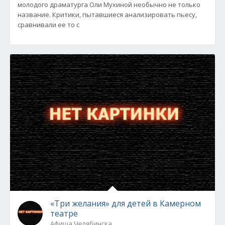
молодого драматурга Оли Мухиной необычно не только
название. Критики, пытавшиеся анализировать пьесу,
сравнивали ее то с
«Три желания» для детей в Камерном
театре
Афиша Челябинска