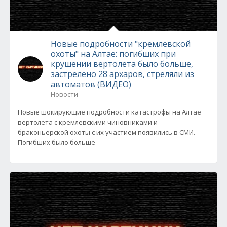
Новые подробности "кремлевской
охоты" на Алтае: погибших при
крушении вертолета было больше,
застрелено 28 архаров, стреляли из
автоматов (ВИДЕО)
Новости
Новые шокирующие подробности катастрофы на Алтае
вертолета с кремлевскими чиновниками и
браконьерской охоты с их участием появились в СМИ.
Погибших было больше -