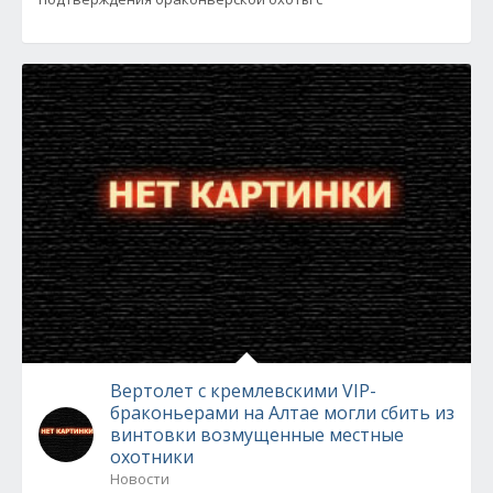
Вертолет с кремлевскими VIP-
браконьерами на Алтае могли сбить из
винтовки возмущенные местные
охотники
Новости