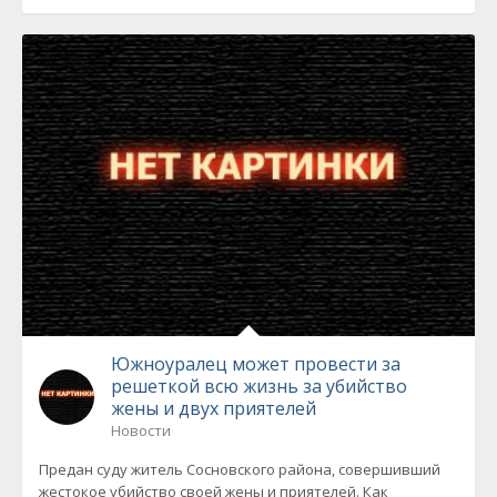
Южноуралец может провести за
решеткой всю жизнь за убийство
жены и двух приятелей
Новости
Предан суду житель Сосновского района, совершивший
жестокое убийство своей жены и приятелей. Как