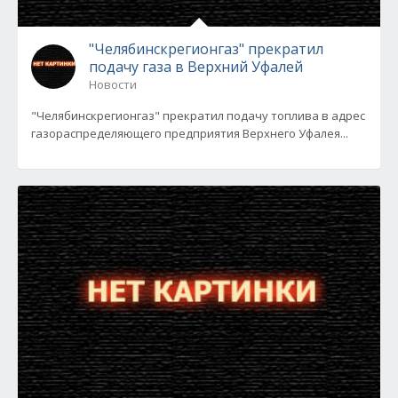
"Челябинскрегионгаз" прекратил
подачу газа в Верхний Уфалей
Новости
"Челябинскрегионгаз" прекратил подачу топлива в адрес
газораспределяющего предприятия Верхнего Уфалея...