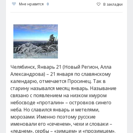
Мне нравится
0
В закладки
Челябинск, Январь 21 (Новый Регион, Алла
Александрова) – 21 января по славянскому
календарю, отмечается Просинец. Так в
старину назывался месяц январь. Называние
связано с появлением на низком хмуром
небосводе «проталин» – островков синего
неба. Но славился январь и метелями,
морозами. Именно поэтому русские
именовали его «сеченем», чехи и словаки –
«леднем», сербы – «зимцем» и «прозимцем».