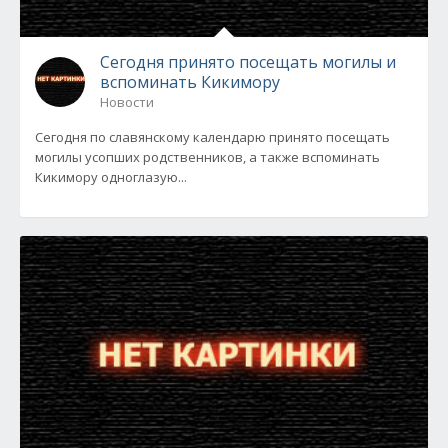
Сегодня принято посещать могилы и
вспоминать Кикимору
Новости
Сегодня по славянскому календарю принято посещать
могилы усопших родственников, а также вспоминать
Кикимору одноглазую...