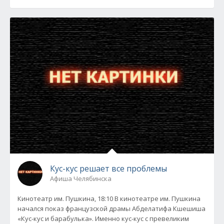
Кус-кус решает все проблемы
Афиша Челябинска
Кинотеатр им. Пушкина, 18:10 В кинотеатре им. Пушкина
начался показ французской драмы Абделатифа Кшешиша
«Кус-кус и барабулька». Именно кус-кус с превеликим