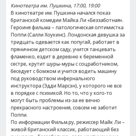
Кинотеатра им. Пушкина, 17:00, 19:00
В кинотеатре им. Пушкина начался показ
британской комедии Майка Ли «Беззаботная».
Героиня фильма – патологическая оптимистка
Поппи (Салли Хоукинс). Лондонская девушка за
тридцать одевается как попугай, работает в
пряничном детском саду, учится танцевать
фламенко, ездит в деревню к беременной
сестре, крутит шуры-муры с соцработником,
беседует с бомжом и учится водить машину
под руководством инфернального
инструктора (Эдди Марсэн), у которого не все
в порядке с психикой. Но то, что у кого-то
могут быть проблемы из-за ее вечно
прекрасного настроения, совсем не заботит
Поппи.
По информации Фильм.ру, режиссер Майк Ли –
живой британский классик, работающий без