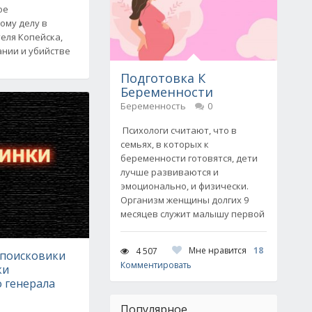
ое
ому делу в
еля Копейска,
ании и убийстве
Подготовка К
Беременности
Беременность
0
Психологи считают, что в
семьях, в которых к
беременности готовятся, дети
лучше развиваются и
эмоционально, и физически.
Организм женщины долгих 9
месяцев служит малышу первой
Мне нравится
18
4 507
 поисковики
Комментировать
ки
 генерала
Популярное