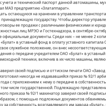
ии с учета и технический паспорт данной автомашины, м
дал МАЗ предприятию «Златаппарат».
дать остающуюся на хранении в управлении транспорта
 принадлежащую государству. Чтобы директор управле
оговоры ее продажи с различными физическими и юрид
жностных лиц МРЭО и Гостехнадзора, в сентябре-октябр
 официальные документы. Среди них – не менее 2 копи
«Булат» в уставный фонд в оплату уставного капитала 
я свое служебное положение, он внес несоответствующи
едения о передаче учредителем ОАО «Булат» в уставны
самоходной техники, включив в их число машины, явля
верил своей подписью и оттиском печати ОАО «Завод 
изготовил никогда не издававшийся приказ № 92/1 арб
 года с приложением к нему о передаче в собственност
в том числе государственной. Подлежащую представлен
ого приказа № 92/1 махинатор заверил своей подпись
м образом, с помощью подложных документов обвиняем
 за собственность возглавляемого им завода «Булат», 