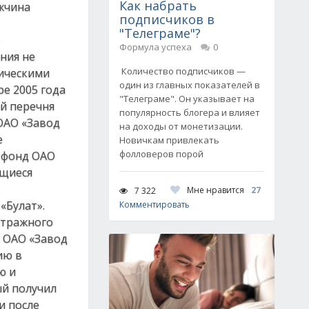
Как набрать
ужчина
подписчиков в
"Телеграме"?
Формула успеха
0
ния не
Количество подписчиков —
ическими
один из главных показателей в
е 2005 года
"Телеграме". Он указывает на
й перечня
популярность блогера и влияет
ОАО «Завод
на доходы от монетизации.
е
Новичкам привлекать
фолловеров порой
й фонд ОАО
ющиеся
Мне нравится
27
7 322
«Булат».
Комментировать
итражного
ь ОАО «Завод
ию в
ю и
ый получил
и после