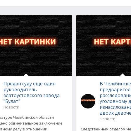
Предан суду еще один
В Челябинск
руководитель
предварител
златоустовского завода
расследован
"Булат"
уголовному д
изнасиловани
Новости
двоих девоче
ратуре Челябинской области
Новости
дено обвинительное заключение
овному делу в отношении
Следственным отделом Ч