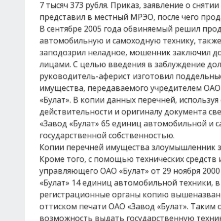
7 тысяч 373 рубля. Приказ, заявление о снят
представил в местный МРЭО, после чего про
В сентябре 2005 года обвиняемый решил про
автомобильную и самоходную технику, также
заподозрил неладное, мошенник заключил д
лицами. С целью введения в заблуждение дол
руководитель-аферист изготовил поддельные
имущества, передаваемого учредителем ОАО 
«Булат». В копии данных перечней, использу
действительности и оригиналу документа св
«Завод «Булат» 65 единиц автомобильной и 
государственной собственностью.
Копии перечней имущества злоумышленник за
Кроме того, с помощью технических средств 
управляющего ОАО «Булат» от 29 ноября 2000
«Булат» 14 единиц автомобильной техники, 
регистрационные органы копию вышеназванн
оттиском печати ОАО «Завод «Булат». Таки
возможность выдать государственную технику