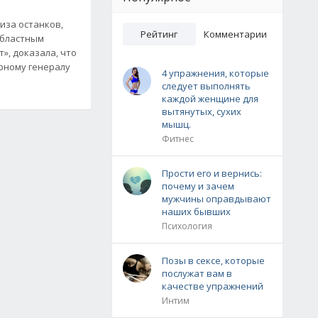
иза останков,
Рейтинг
Комментарии
областным
», доказала, что
рному генералу
4 упражнения, которые
следует выполнять
каждой женщине для
вытянутых, сухих
мышц.
Фитнес
Прости его и вернись:
почему и зачем
мужчины оправдывают
наших бывших
Психология
Позы в сексе, которые
послужат вам в
качестве упражнений
Интим