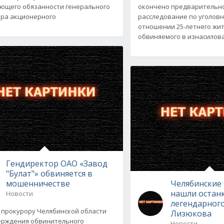
ющего обязанности генерального
окончено предварительн
ра акционерного
расследование по уголовн
отношении 25-летнего жит
обвиняемого в изнасилов
Гендиректор ОАО «Завод
"Булат"» обвиняется в
мошенничестве
Челябинские
нашли остан
Новости
легендарного
 прокурору Челябинской области
Лизюкова
ерждения обвинительного
Новости