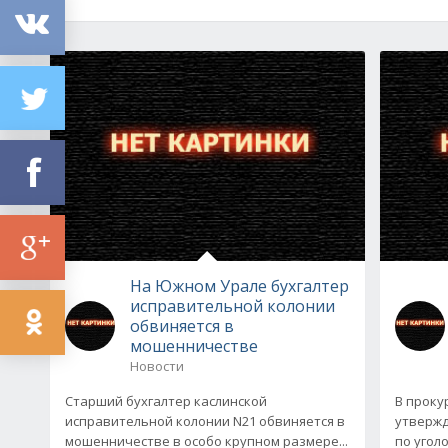
На Южном Урале бухгалтер
исправительной колонии
обвиняется в
мошенничестве
Новости
Старший бухгалтер каслинской
В проку
исправительной колонии N21 обвиняется в
утверж
мошенничестве в особо крупном размере...
по угол