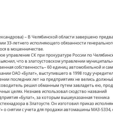
лександрова) – В Челябинской области завершено пред
нии 33-летнего исполняющего обязанности генеральног
ося в мошенничестве.
ое управление СК при прокуратуре России по Челябинск
выяснил, что в златоустовском управлении муниципальн
твенная собственность– 60 единиц автомобильной и са
вании ОАО «Булат», выступившего в 1998 году учредите
жении последних лет на предприятиях не велись должный
уководитель решил обманным путем завладеть ею, прод
чных целях. Незнаев использовал сходство названий
дприятия «Булат», за которым вышеуказанная техника
стехнадзора в Златоусте. Он изготовил приказ исполн
» о снятии с учета для продажи автомашины МАЗ-5334,