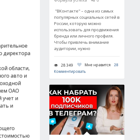
Формула успеха
0
"ВКонтакте" – одна из самых
популярных социальных сетей в
России, которую можно
использовать для продвижения
бренда или личного профиля.
Чтобы привлечь внимание
варительное
аудитории, нужно
о директора
Мне нравится
28
28 349
ой области,
Комментировать
ого авто и
моходной
лем ОАО
 учет и
ать и
яющего
 стоимостью