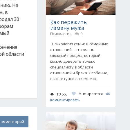
ению. На
м, в
родал 30
Как пережить
оворам
измену мужа
емый
Психология
0
Психология семьи и семейных
сечения
отношений – это очень
ой области
сложный процесс, который
можно доверить только
специалисту в области
отношений и брака. Особенно,
если ситуация в семье не
Мне нравится
46
10 663
Комментировать
комментарий