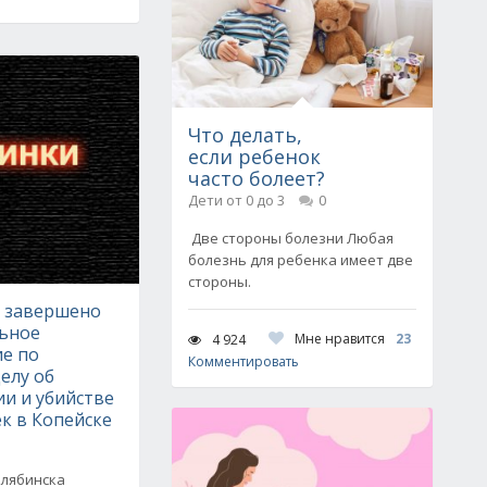
Что делать,
если ребенок
часто болеет?
Дети от 0 до 3
0
Две стороны болезни Любая
болезнь для ребенка имеет две
стороны.
е завершено
ьное
Мне нравится
23
4 924
ие по
Комментировать
елу об
и и убийстве
к в Копейске
елябинска