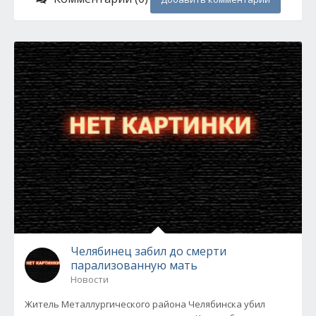
Челябинец забил до смерти
парализованную мать
Новости
Житель Металлургического района Челябинска убил