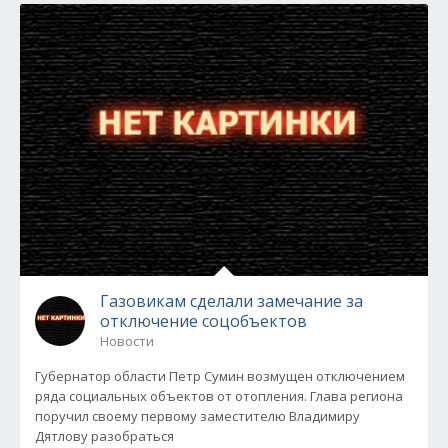
Газовикам сделали замечание за
отключение соцобъектов
Новости
Губернатор области Петр Сумин возмущен отключением
ряда социальных объектов от отопления. Глава региона
поручил своему первому заместителю Владимиру
Дятлову разобраться