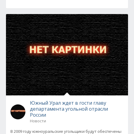
Южный Урал ждет в гости главу
департамента угольной отрасли
России
Новости
В 2009 году южноуральские угольщики будут обеспечены