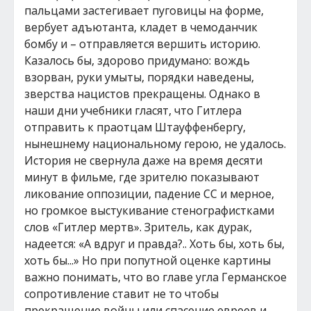
пальцами застегивает пуговицы на форме,
вербует адъютанта, кладет в чемоданчик
бомбу и – отправляется вершить историю.
Казалось бы, здорово придумано: вождь
взорван, руки умыты, порядки наведены,
зверства нацистов прекращены. Однако в
наши дни учебники гласят, что Гитлера
отправить к праотцам Штауффенбергу,
нынешнему национальному герою, не удалось.
История не свернула даже на время десяти
минут в фильме, где зрителю показывают
ликование оппозиции, падение СС и мерное,
но громкое выстукивание стенографистками
слов «Гитлер мертв». Зритель, как дурак,
надеется: «А вдруг и правда?.. Хоть бы, хоть бы,
хоть бы...» Но при попутной оценке картины
важно понимать, что во главе угла Германское
сопротивление ставит не то чтобы
прекращение войны или спасение евреев и