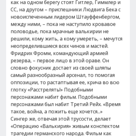
как на одном берегу стоят Гитлер, Гиммлер и
СС, на другом – приспешники Людвига Бека с
новоиспеченным лидером Штауффенбергом,
между ними, – пока не наступило кровавое
половодье, пока мрачные валькирии не
решили, кому жить, а кому умереть, – мечутся
неопределившиеся всех чинов и мастей.
Фридрих Фромм, командующий армией
резерва, – первое лицо в этой ораве. Он
словно фокусник достает из своей шляпы
самый разнообразный арсенал, то помогая
оппозиции, то растаптывая ее, крича во всю
глотку «Расстрелять!» Подобными
персонажами набит фильм. Подобными
персонажами был набит Третий Рейх. «Время
такое, война, а пожить еще хочется...»
Сингер же, отвечая этой трусости, делает
«Операцию «Валькирия» живым конспектом
трагедии германского народа. Фильм как