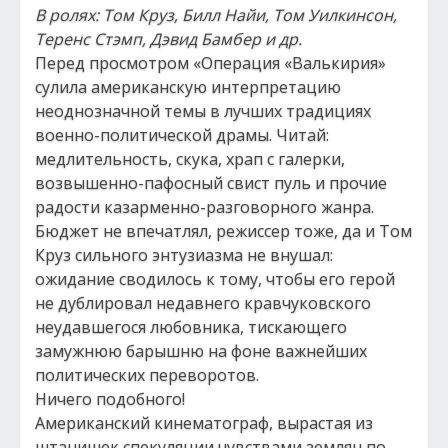
В ролях: Том Круз, Билл Найи, Том Уилкинсон,
Теренс Стэмп, Дэвид Бамбер и др.
Перед просмотром «Операция «Валькирия»
сулила американскую интерпретацию
неоднозначной темы в лучших традициях
военно-политической драмы. Читай:
медлительность, скука, храп с галерки,
возвышенно-пафосный свист пуль и прочие
радости казарменно-разговорного жанра.
Бюджет не впечатлял, режиссер тоже, да и Том
Круз сильного энтузиазма не внушал:
ожидание сводилось к тому, чтобы его герой
не дублировал недавнего кравчуковского
неудавшегося любовника, тискающего
замужнюю барышню на фоне важнейших
политических переворотов.
Ничего подобного!
Американский кинематограф, вырастая из
штанишек спекуляции чувствами землян по