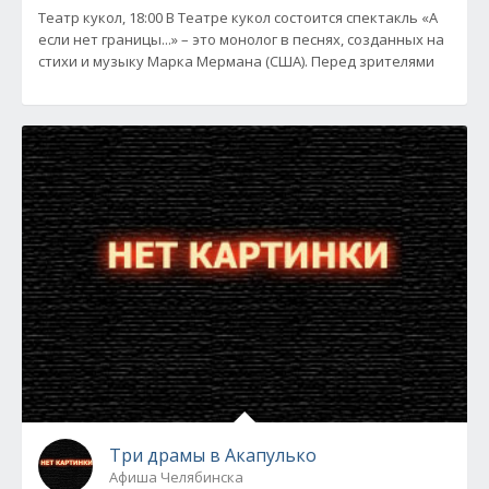
Театр кукол, 18:00 В Театре кукол состоится спектакль «А
если нет границы...» – это монолог в песнях, созданных на
стихи и музыку Марка Мермана (США). Перед зрителями
Три драмы в Акапулько
Афиша Челябинска