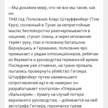
– Мы докажем миру, что не все мы такие, как
он.
1943 год. Полковник Клаус Штауффенберг (Том
Круз), сосланный в Тунис за непристойные
мысли, бесповоротно разочаровывается в
нацизме, строит планы, а через мгновение
теряет руку, глаз и половину батальона.
Вернувшись в Германию, полковник яро
примыкает к рядам оппозиционеров, ребятам
из Вермахта и руководства германской армии.
Последние уже отчаянно, на грани провала,
пытались провернуть убийство Гитлера.
Штауффенберг путем наименьшего
сопротивления идти не намерен: он
разрабатывает контрплан «Операция
«Валькирия» – бумагу на случай потери
верховного руководства, – добивается на ней
автографа Гитлера, героически тремя