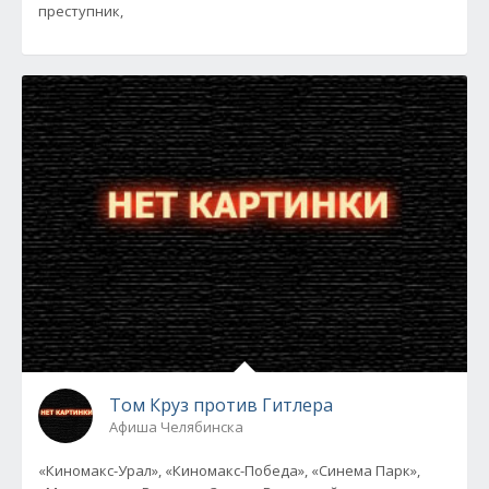
преступник,
Том Круз против Гитлера
Афиша Челябинска
«Киномакс-Урал», «Киномакс-Победа», «Синема Парк»,