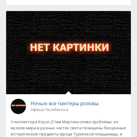
Ночью все пантеры розовы
Афиша Челябинска
У инспектора Клузо (Стив Мартин) снова проблемы: из
музеев мира в разных частях света похищены бесценные
исторические предметы вроде Туринской плащаницы, и