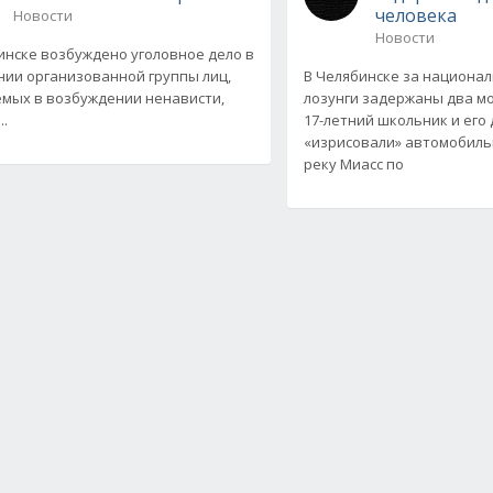
человека
Новости
Новости
инске возбуждено уголовное дело в
ии организованной группы лиц,
В Челябинске за национа
мых в возбуждении ненависти,
лозунги задержаны два м
.
17-летний школьник и его 
«изрисовали» автомобиль
реку Миасс по