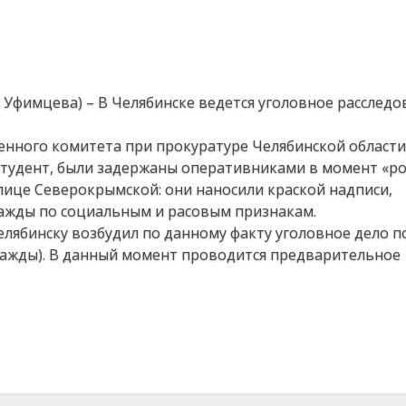
я Уфимцева) – В Челябинске ведется уголовное расследо
енного комитета при прокуратуре Челябинской области
 студент, были задержаны оперативниками в момент «р
лице Северокрымской: они наносили краской надписи,
ажды по социальным и расовым признакам.
елябинску возбудил по данному факту уголовное дело по
вражды). В данный момент проводится предварительное