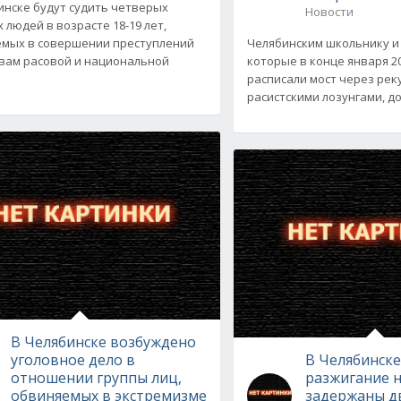
инске будут судить четверых
Новости
 людей в возрасте 18-19 лет,
мых в совершении преступлений
Челябинским школьнику и 
вам расовой и национальной
которые в конце января 2
расписали мост через рек
расистскими лозунгами, до
В Челябинске возбуждено
уголовное дело в
В Челябинске
отношении группы лиц,
разжигание 
обвиняемых в экстремизме
задержаны д