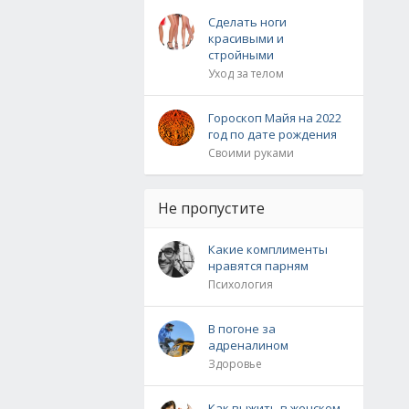
Сделать ноги
красивыми и
стройными
Уход за телом
Гороскоп Майя на 2022
год по дате рождения
Своими руками
Не пропустите
Какие комплименты
нравятся парням
Психология
В погоне за
адреналином
Здоровье
Как выжить в женском