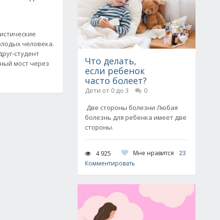
листические
олодых человека.
друг-студент
Что делать,
ный мост через
если ребенок
часто болеет?
Дети от 0 до 3
0
Две стороны болезни Любая
болезнь для ребенка имеет две
стороны.
Мне нравится
23
4 925
Комментировать