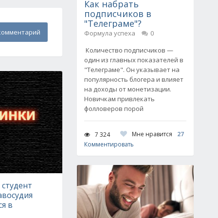
Как набрать
подписчиков в
"Телеграме"?
комментарий
Формула успеха
0
Количество подписчиков —
один из главных показателей в
"Телеграме". Он указывает на
популярность блогера и влияет
на доходы от монетизации.
Новичкам привлекать
фолловеров порой
Мне нравится
27
7 324
Комментировать
 студент
авосудия
я в