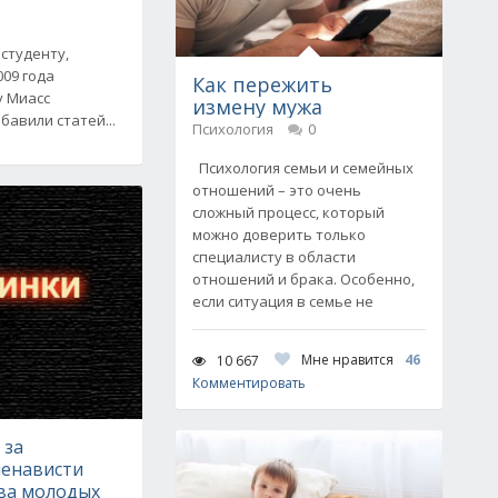
студенту,
009 года
Как пережить
у Миасс
измену мужа
бавили статей...
Психология
0
Психология семьи и семейных
отношений – это очень
сложный процесс, который
можно доверить только
специалисту в области
отношений и брака. Особенно,
если ситуация в семье не
Мне нравится
46
10 667
Комментировать
 за
ненависти
ва молодых