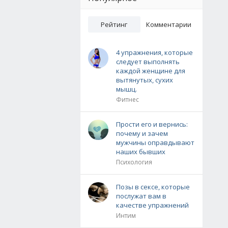
Рейтинг
Комментарии
4 упражнения, которые
следует выполнять
каждой женщине для
вытянутых, сухих
мышц.
Фитнес
Прости его и вернись:
почему и зачем
мужчины оправдывают
наших бывших
Психология
Позы в сексе, которые
послужат вам в
качестве упражнений
Интим