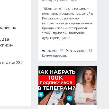
Формула успеха
0
"ВКонтакте" – одна из самых
популярных социальных сетей в
России, которую можно
использовать для продвижения
вание по
бренда или личного профиля.
Чтобы привлечь внимание
аудитории, нужно
, два
осписи»
Мне нравится
28
28 363
Комментировать
 статье 282