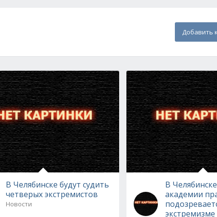
Добавить 
В Челябинске будут судить
В Челябинске
четверых экстремистов
академии пр
подозреваетс
Новости
экстремизме