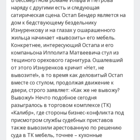
В бессмертном романе Ильфа и Петрова
наряду с другими есть и следующая
сатирическая сцена. Остап Бендер является на
дом к бедствующему бездельнику
Изнуренкову и на глазах у ошарашенного
жильца начинает «вывозить» его мебель.
Конкретнее, интересующий Остапа и его
компаньона Ипполита Матвеевича стул из
тещиного орехового гарнитура. Ошалевший
от этого Изнуренков кричит «Нет, не
вывозите!», в то время как деловитый Остап
вместе со стулом, продолжая движение к
двери, строго заявляет: «Как же не вывожу?
Вывожу!» Нечто подобное сегодня
разыгралось в торговом комплексе (ТК)
«Калибр», где стороны бизнес-конфликта под
присмотром службы судебных приставов
также вывозили арестованную по решению
суда в ТК мебель, точнее – кухонные