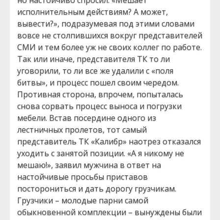
но настойчиво спросил: «Мешает
исполнительным действиям? А может,
вывести?», подразумевая под этими словами
вовсе не столпившихся вокруг представителей
СМИ и тем более уж не своих коллег по работе.
Так или иначе, представителя ТК то ли
уговорили, то ли все же удалили с «поля
битвы», и процесс пошел своим чередом.
Противная сторона, впрочем, попыталась
снова сорвать процесс выноса и погрузки
мебели. Встав посердине одного из
лестничных пролетов, тот самый
представитель ТК «Калибр» наотрез отказался
уходить с занятой позиции. «А я никому не
мешаю!», заявил мужчина в ответ на
настойчивые просьбы приставов
посторониться и дать дорогу грузчикам.
Грузчики – молодые парни самой
обыкновенной комплекции – вынуждены были