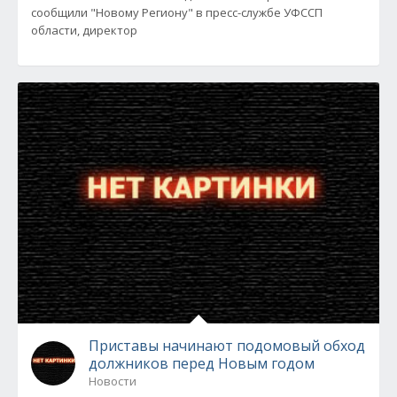
сообщили "Новому Региону" в пресс-службе УФССП
области, директор
Приставы начинают подомовый обход
должников перед Новым годом
Новости