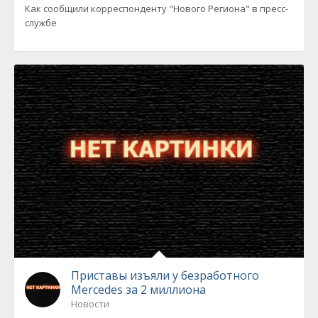
Как сообщили корреспонденту "Нового Региона" в пресс-
службе
Приставы изъяли у безработного
Mercedes за 2 миллиона
Новости