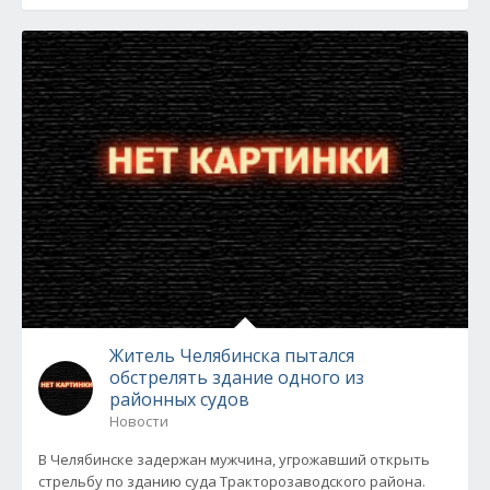
Житель Челябинска пытался
обстрелять здание одного из
районных судов
Новости
В Челябинске задержан мужчина, угрожавший открыть
стрельбу по зданию суда Тракторозаводского района.