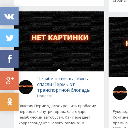
стране,
Челябинские автобусы
спасли Пермь от
транспортной блокады
Новости
Властям Перми удалось решить проблему
перевозок внутри города благодаря
Руковод
челябинским автобусам. Как передает
Контине
корреспондент "Нового Региона", в
премию 