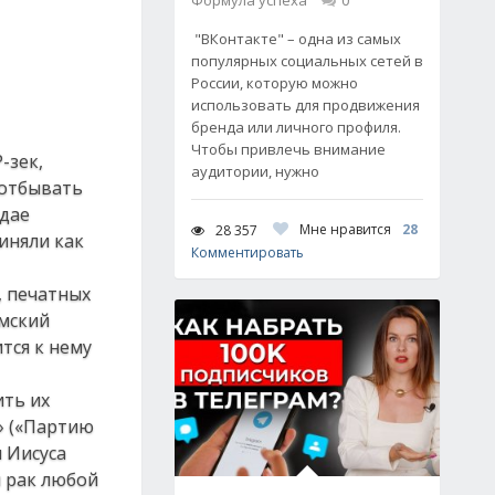
Формула успеха
0
"ВКонтакте" – одна из самых
популярных социальных сетей в
России, которую можно
использовать для продвижения
бренда или личного профиля.
Чтобы привлечь внимание
-зек,
аудитории, нужно
 отбывать
лдае
Мне нравится
28
28 357
иняли как
Комментировать
, печатных
мский
тся к нему
ить их
» («Партию
 Иисуса
и рак любой