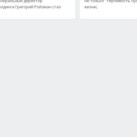
Генеральный директор
не только "терпимость чу
лдинга Григорий Ройзман стал
жизни,