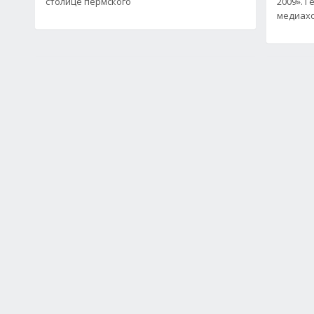
столице пермского
2009». 
медиахо