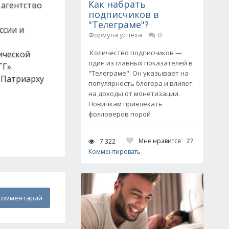
Как набрать
 агентство
подписчиков в
"Телеграме"?
ссии и
Формула успеха
0
Количество подписчиков —
ической
один из главных показателей в
Г».
"Телеграме". Он указывает на
 Патриарху
популярность блогера и влияет
на доходы от монетизации.
Новичкам привлекать
фолловеров порой
Мне нравится
27
7 322
Комментировать
комментарий