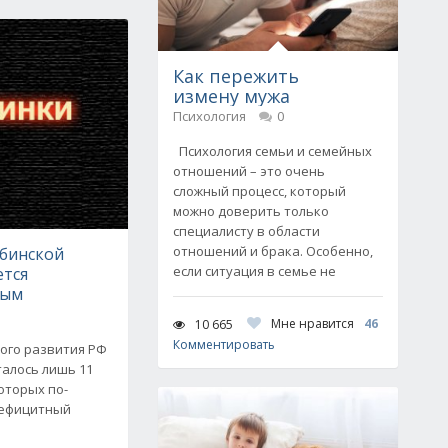
Как пережить
измену мужа
Психология
0
Психология семьи и семейных
отношений – это очень
сложный процесс, который
можно доверить только
специалисту в области
отношений и брака. Особенно,
бинской
если ситуация в семье не
ется
ным
Мне нравится
46
10 665
Комментировать
ого развития РФ
талось лишь 11
оторых по-
дефицитный