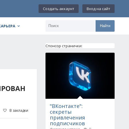
Создать аккаунт
Вход на сайт
КАРЬЕРА
Найти
Спонсор странички:
ИРОВАН
"ВКонтакте":
В закладки
секреты
привлечения
подписчиков