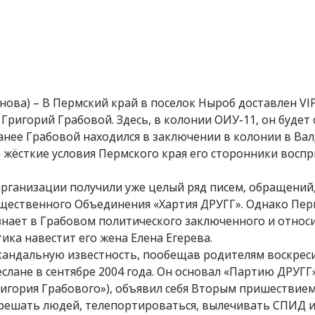
ова) – В Пермский край в поселок Ныроб доставлен VIP
ригорий Грабовой. Здесь, в колонии ОИУ-11, он будет
 Ранее Грабовой находился в заключении в колонии в Ва
 жёсткие условия Пермского края его сторонники воспр
рганизации получили уже целый ряд писем, обращений
щественного Объединения «Хартия ДРУГГ». Однако Пер
ает в Грабовом политического заключенного и относи
ика навестит его жена Елена Егерева.
кандальную известность, пообещав родителям воскрес
еслане в сентябре 2004 года. Он основал «Партию ДРУГГ
гория Грабового»), объявил себя Вторым пришествием
скрешать людей, телепортироваться, вылечивать СПИД 