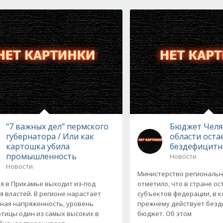
"7 важных дел" пермского
Бюджет Челя
губернатора / Или как
области оста
картошка убила
бездефицит
промышленность
Новости
Новости
Министерство региональн
я в Прикамье выходит из-под
отметило, что в стране ос
я властей. В регионе нарастает
субъектов федерации, в к
ная напряженность, уровень
прежнему действует без
тицы один из самых высоких в
бюджет. Об этом