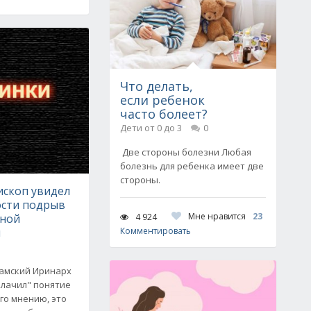
Что делать,
если ребенок
часто болеет?
Дети от 0 до 3
0
Две стороны болезни Любая
болезнь для ребенка имеет две
стороны.
ископ увидел
ости подрыв
Мне нравится
23
4 924
нной
и
Комментировать
камский Иринарх
блачил" понятие
его мнению, это