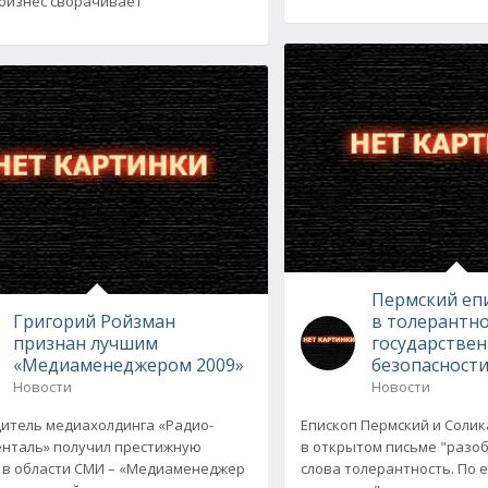
 бизнес сворачивает
Пермский еп
Григорий Ройзман
в толерантн
признан лучшим
государстве
«Медиаменеджером 2009»
безопасност
Новости
Новости
итель медиахолдинга «Радио-
Епископ Пермский и Соли
нталь» получил престижную
в открытом письме "разо
в области СМИ – «Медиаменеджер
слова толерантность. По 