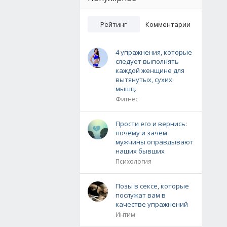
Рейтинг
Комментарии
4 упражнения, которые
следует выполнять
каждой женщине для
вытянутых, сухих
мышц.
Фитнес
Прости его и вернись:
почему и зачем
мужчины оправдывают
наших бывших
Психология
Позы в сексе, которые
послужат вам в
качестве упражнений
Интим