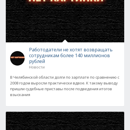
Работодатели не хотят возвращать
сотрудникам более 140 миллионов
рублей
Новости
В Челябинской области долги по зарплате по сравнению с
2008 годом выросли практически вдвое. К такому выводу
пришли судебные приставы после подведения итогов
взыскания